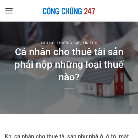
Skip
to
content
CÂU HỎI THƯỜNG GẶP
,
TIN TỨC
Cá nhân cho thuê tài sản
phải nộp những loại thuế
nào?
Khi cá nhân cho thuê tài sản như nhà ở, ô tô, mặt