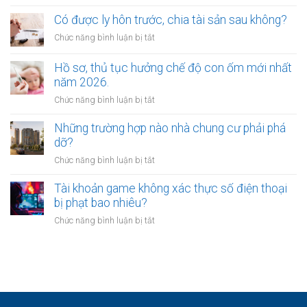
Có
tinh
được
Có được ly hôn trước, chia tài sản sau không?
thần
vừa
được
ở
Chức năng bình luận bị tắt
ly
xác
Có
hôn
định
được
Hồ sơ, thủ tục hưởng chế độ con ốm mới nhất
vừa
như
ly
năm 2026.
yêu
thế
hôn
cầu
ở
Chức năng bình luận bị tắt
nào?
trước,
chia
Hồ
chia
tài
sơ,
Những trường hợp nào nhà chung cư phải phá
tài
sản
thủ
dỡ?
sản
không?
tục
sau
ở
Chức năng bình luận bị tắt
hưởng
không?
Những
chế
trường
Tài khoản game không xác thực số điện thoại
độ
hợp
bị phạt bao nhiêu?
con
nào
ốm
ở
Chức năng bình luận bị tắt
nhà
mới
Tài
chung
nhất
khoản
cư
năm
game
phải
2026.
không
phá
xác
dỡ?
thực