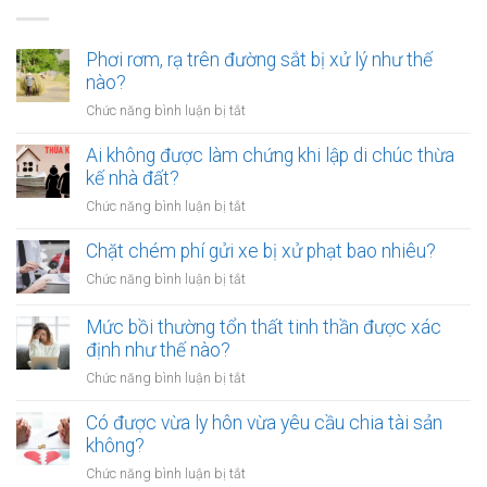
Phơi rơm, rạ trên đường sắt bị xử lý như thế
nào?
ở
Chức năng bình luận bị tắt
Phơi
rơm,
Ai không được làm chứng khi lập di chúc thừa
rạ
kế nhà đất?
trên
ở
Chức năng bình luận bị tắt
đường
Ai
sắt
không
Chặt chém phí gửi xe bị xử phạt bao nhiêu?
bị
được
xử
ở
Chức năng bình luận bị tắt
làm
lý
Chặt
chứng
như
chém
Mức bồi thường tổn thất tinh thần được xác
khi
thế
phí
định như thế nào?
lập
nào?
gửi
di
ở
Chức năng bình luận bị tắt
xe
chúc
Mức
bị
thừa
bồi
Có được vừa ly hôn vừa yêu cầu chia tài sản
xử
kế
thường
không?
phạt
nhà
tổn
bao
ở
Chức năng bình luận bị tắt
đất?
thất
nhiêu?