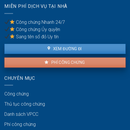
số
MIỄN PHÍ DỊCH VỤ TẠI NHÀ
điện
thoại
bị
Công chứng Nhanh 24/7
phạt
Công chứng Ủy quyền
bao
nhiêu?
Sang tên sổ đỏ Uy tín
XEM ĐƯỜNG ĐI
PHÍ CÔNG CHỨNG
CHUYÊN MỤC
Công chứng
Thủ tục công chứng
Danh sách VPCC
Phí công chứng