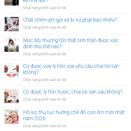
kế nhà đất?
trên
ở
Chức năng bình luận bị tắt
đường
Ai
sắt
không
Chặt chém phí gửi xe bị xử phạt bao nhiêu?
bị
được
xử
ở
Chức năng bình luận bị tắt
làm
lý
Chặt
chứng
như
chém
Mức bồi thường tổn thất tinh thần được xác
khi
thế
phí
định như thế nào?
lập
nào?
gửi
di
ở
Chức năng bình luận bị tắt
xe
chúc
Mức
bị
thừa
bồi
Có được vừa ly hôn vừa yêu cầu chia tài sản
xử
kế
thường
không?
phạt
nhà
tổn
bao
ở
Chức năng bình luận bị tắt
đất?
thất
nhiêu?
Có
tinh
được
Có được ly hôn trước, chia tài sản sau không?
thần
vừa
được
ở
Chức năng bình luận bị tắt
ly
xác
Có
hôn
định
được
Hồ sơ, thủ tục hưởng chế độ con ốm mới nhất
vừa
như
ly
năm 2026.
yêu
thế
hôn
cầu
ở
Chức năng bình luận bị tắt
nào?
trước,
chia