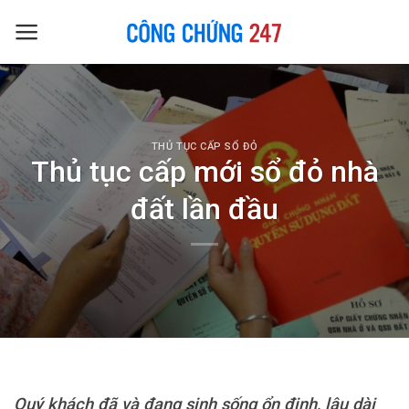
Skip
to
content
THỦ TỤC CẤP SỔ ĐỎ
Thủ tục cấp mới sổ đỏ nhà
đất lần đầu
Quý khách đã và đang sinh sống ổn định, lâu dài