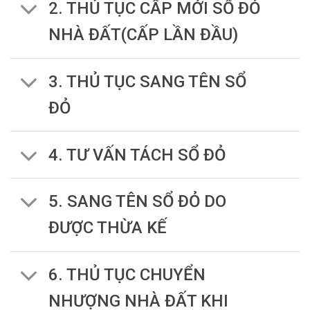
2. THỦ TỤC CẤP MỚI SỔ ĐỎ
NHÀ ĐẤT(CẤP LẦN ĐẦU)
3. THỦ TỤC SANG TÊN SỔ
ĐỎ
4. TƯ VẤN TÁCH SỔ ĐỎ
5. SANG TÊN SỔ ĐỎ DO
ĐƯỢC THỪA KẾ
6. THỦ TỤC CHUYỂN
NHƯỢNG NHÀ ĐẤT KHI