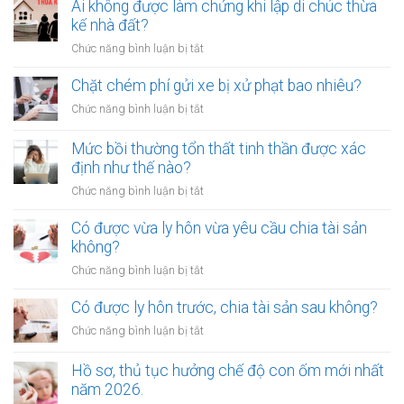
rơm,
Ai không được làm chứng khi lập di chúc thừa
rạ
kế nhà đất?
trên
ở
Chức năng bình luận bị tắt
đường
Ai
sắt
không
Chặt chém phí gửi xe bị xử phạt bao nhiêu?
bị
được
xử
ở
Chức năng bình luận bị tắt
làm
lý
Chặt
chứng
như
chém
Mức bồi thường tổn thất tinh thần được xác
khi
thế
phí
định như thế nào?
lập
nào?
gửi
di
ở
Chức năng bình luận bị tắt
xe
chúc
Mức
bị
thừa
bồi
Có được vừa ly hôn vừa yêu cầu chia tài sản
xử
kế
thường
không?
phạt
nhà
tổn
bao
ở
Chức năng bình luận bị tắt
đất?
thất
nhiêu?
Có
tinh
được
Có được ly hôn trước, chia tài sản sau không?
thần
vừa
được
ở
Chức năng bình luận bị tắt
ly
xác
Có
hôn
định
được
Hồ sơ, thủ tục hưởng chế độ con ốm mới nhất
vừa
như
ly
năm 2026.
yêu
thế
hôn