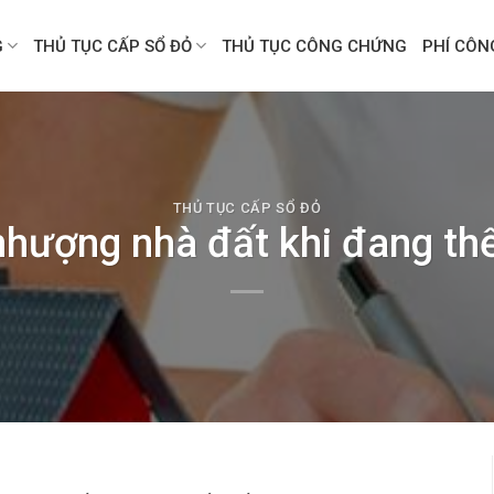
G
THỦ TỤC CẤP SỔ ĐỎ
THỦ TỤC CÔNG CHỨNG
PHÍ CÔ
THỦ TỤC CẤP SỔ ĐỎ
nhượng nhà đất khi đang th