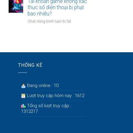
trường
Tài khoản game không xác
độ
hợp
thực số điện thoại bị phạt
con
nào
bao nhiêu?
ốm
nhà
mới
ở
Chức năng bình luận bị tắt
chung
nhất
Tài
cư
năm
khoản
phải
2026.
game
phá
không
dỡ?
xác
thực
số
THỐNG KÊ
điện
thoại
bị
phạt
Đang online : 10
bao
nhiêu?
Lượt truy cập hôm nay : 1612
Tổng số lượt truy cập :
1312217