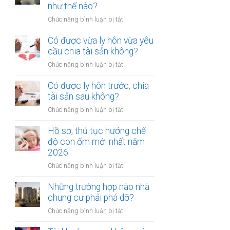
gửi
như thế nào?
chúc
xe
thừa
ở
Chức năng bình luận bị tắt
bị
kế
Mức
xử
nhà
bồi
Có được vừa ly hôn vừa yêu
phạt
đất?
thường
cầu chia tài sản không?
bao
tổn
nhiêu?
ở
Chức năng bình luận bị tắt
thất
Có
tinh
được
Có được ly hôn trước, chia
thần
vừa
tài sản sau không?
được
ly
xác
ở
Chức năng bình luận bị tắt
hôn
định
Có
vừa
như
được
Hồ sơ, thủ tục hưởng chế
yêu
thế
ly
độ con ốm mới nhất năm
cầu
nào?
hôn
2026.
chia
trước,
tài
ở
Chức năng bình luận bị tắt
chia
sản
Hồ
tài
không?
sơ,
Những trường hợp nào nhà
sản
thủ
chung cư phải phá dỡ?
sau
tục
không?
ở
Chức năng bình luận bị tắt
hưởng
Những
chế