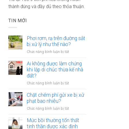
thành đúng và đầy đủ theo thỏa thuận.
TIN MỚI
Phơi rơm, rạ trên đường sắt
bị xử lý như thế nào?
ở
Chức năng bình luận bị tắt
Phơi
rơm,
Ai không được làm chứng
rạ
khi lập di chúc thừa kế nhà
trên
đất?
đường
ở
Chức năng bình luận bị tắt
sắt
Ai
bị
không
Chặt chém phí gửi xe bị xử
xử
được
phạt bao nhiêu?
lý
làm
như
ở
Chức năng bình luận bị tắt
chứng
thế
Chặt
khi
nào?
chém
Mức bồi thường tổn thất
lập
phí
tinh thần được xác định
di