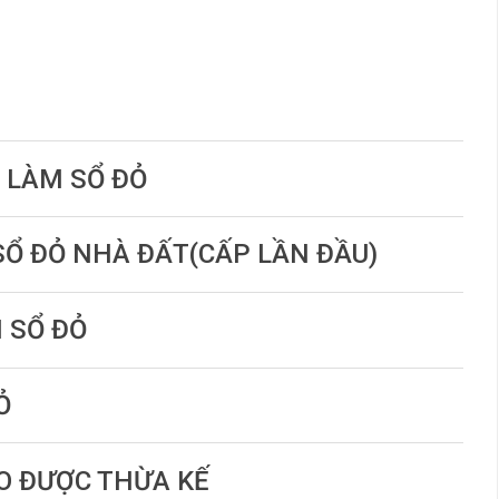
C LÀM SỔ ĐỎ
 SỔ ĐỎ NHÀ ĐẤT(CẤP LẦN ĐẦU)
N SỔ ĐỎ
Ỏ
DO ĐƯỢC THỪA KẾ