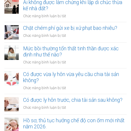
rơm,
Ai không được làm chứng khi lập di chúc thừa
rạ
kế nhà đất?
trên
ở
Chức năng bình luận bị tắt
đường
Ai
sắt
không
Chặt chém phí gửi xe bị xử phạt bao nhiêu?
bị
được
xử
ở
Chức năng bình luận bị tắt
làm
lý
Chặt
chứng
như
chém
Mức bồi thường tổn thất tinh thần được xác
khi
thế
phí
định như thế nào?
lập
nào?
gửi
di
ở
Chức năng bình luận bị tắt
xe
chúc
Mức
bị
thừa
bồi
Có được vừa ly hôn vừa yêu cầu chia tài sản
xử
kế
thường
không?
phạt
nhà
tổn
bao
ở
Chức năng bình luận bị tắt
đất?
thất
nhiêu?
Có
tinh
được
Có được ly hôn trước, chia tài sản sau không?
thần
vừa
được
ở
Chức năng bình luận bị tắt
ly
xác
Có
hôn
định
được
Hồ sơ, thủ tục hưởng chế độ con ốm mới nhất
vừa
như
ly
năm 2026.
yêu
thế
hôn