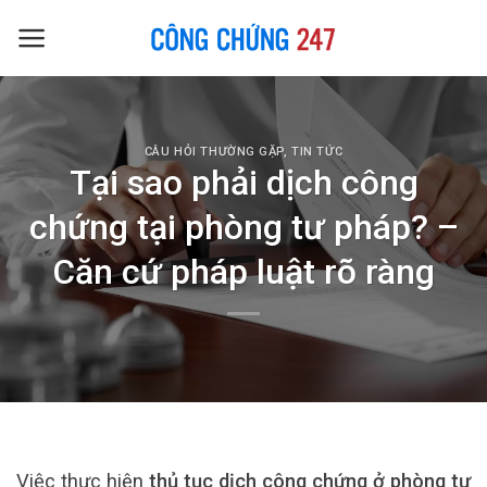
Skip
to
content
CÂU HỎI THƯỜNG GẶP
,
TIN TỨC
Tại sao phải dịch công
chứng tại phòng tư pháp? –
Căn cứ pháp luật rõ ràng
Việc thực hiện
thủ tục dịch công chứng ở phòng tư