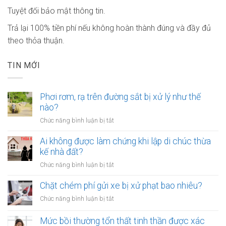
Tuyệt đối bảo mật thông tin.
Trả lại 100% tiền phí nếu không hoàn thành đúng và đầy đủ
theo thỏa thuận.
TIN MỚI
Phơi rơm, rạ trên đường sắt bị xử lý như thế
nào?
ở
Chức năng bình luận bị tắt
Phơi
rơm,
Ai không được làm chứng khi lập di chúc thừa
rạ
kế nhà đất?
trên
ở
Chức năng bình luận bị tắt
đường
Ai
sắt
không
Chặt chém phí gửi xe bị xử phạt bao nhiêu?
bị
được
xử
ở
Chức năng bình luận bị tắt
làm
lý
Chặt
chứng
như
chém
Mức bồi thường tổn thất tinh thần được xác
khi
thế