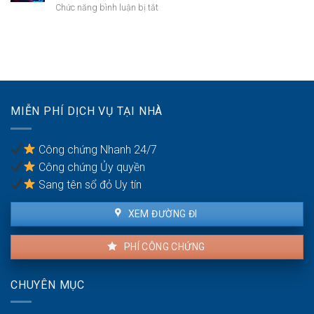
ốm
ở
Chức năng bình luận bị tắt
nhà
mới
Tài
chung
nhất
khoản
cư
năm
game
phải
2026.
không
phá
xác
dỡ?
thực
số
MIỄN PHÍ DỊCH VỤ TẠI NHÀ
điện
thoại
bị
Công chứng Nhanh 24/7
phạt
Công chứng Ủy quyền
bao
nhiêu?
Sang tên sổ đỏ Uy tín
XEM ĐƯỜNG ĐI
PHÍ CÔNG CHỨNG
CHUYÊN MỤC