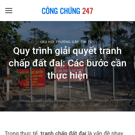
Skip
to
content
CÂU HỎI THƯỜNG GẶP
,
TIN TỨC
Quy trình giải quyết tranh
chấp đất đai: Các bước cần
thực hiện
Trong thực tế,
tranh chấp đất đai
là vấn đề nhạy