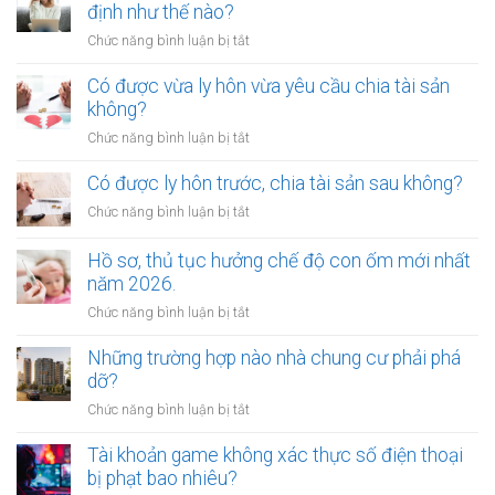
phí
định như thế nào?
lập
nào?
gửi
di
ở
Chức năng bình luận bị tắt
xe
chúc
Mức
bị
thừa
bồi
Có được vừa ly hôn vừa yêu cầu chia tài sản
xử
kế
thường
không?
phạt
nhà
tổn
bao
ở
Chức năng bình luận bị tắt
đất?
thất
nhiêu?
Có
tinh
được
Có được ly hôn trước, chia tài sản sau không?
thần
vừa
được
ở
Chức năng bình luận bị tắt
ly
xác
Có
hôn
định
được
Hồ sơ, thủ tục hưởng chế độ con ốm mới nhất
vừa
như
ly
năm 2026.
yêu
thế
hôn
cầu
ở
Chức năng bình luận bị tắt
nào?
trước,
chia
Hồ
chia
tài
sơ,
Những trường hợp nào nhà chung cư phải phá
tài
sản
thủ
dỡ?
sản
không?
tục
sau
ở
Chức năng bình luận bị tắt
hưởng
không?
Những
chế
trường
Tài khoản game không xác thực số điện thoại
độ
hợp
bị phạt bao nhiêu?
con
nào