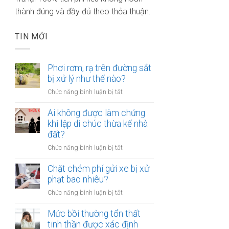
thành đúng và đầy đủ theo thỏa thuận.
TIN MỚI
Phơi rơm, rạ trên đường sắt
bị xử lý như thế nào?
ở
Chức năng bình luận bị tắt
Phơi
rơm,
Ai không được làm chứng
rạ
khi lập di chúc thừa kế nhà
trên
đất?
đường
ở
Chức năng bình luận bị tắt
sắt
Ai
bị
không
Chặt chém phí gửi xe bị xử
xử
được
phạt bao nhiêu?
lý
làm
như
ở
Chức năng bình luận bị tắt
chứng
thế
Chặt
khi
nào?
chém
Mức bồi thường tổn thất
lập
phí
tinh thần được xác định
di