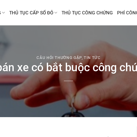
G
THỦ TỤC CẤP SỔ ĐỎ
THỦ TỤC CÔNG CHỨNG
PHÍ CÔ
CÂU HỎI THƯỜNG GẶP
,
TIN TỨC
án xe có bắt buộc công chứ