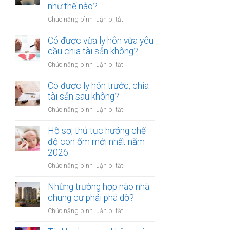
gửi
như thế nào?
chúc
xe
thừa
ở
Chức năng bình luận bị tắt
bị
kế
Mức
xử
nhà
bồi
Có được vừa ly hôn vừa yêu
phạt
đất?
thường
cầu chia tài sản không?
bao
tổn
nhiêu?
ở
Chức năng bình luận bị tắt
thất
Có
tinh
được
Có được ly hôn trước, chia
thần
vừa
tài sản sau không?
được
ly
xác
ở
Chức năng bình luận bị tắt
hôn
định
Có
vừa
như
được
Hồ sơ, thủ tục hưởng chế
yêu
thế
ly
độ con ốm mới nhất năm
cầu
nào?
hôn
2026.
chia
trước,
tài
ở
Chức năng bình luận bị tắt
chia
sản
Hồ
tài
không?
sơ,
Những trường hợp nào nhà
sản
thủ
chung cư phải phá dỡ?
sau
tục
không?
ở
Chức năng bình luận bị tắt
hưởng
Những
chế