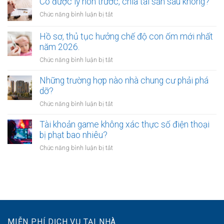
Có được ly hôn trước, chia tài sản sau không?
thần
vừa
được
ở
Chức năng bình luận bị tắt
ly
xác
Có
hôn
định
được
Hồ sơ, thủ tục hưởng chế độ con ốm mới nhất
vừa
như
ly
năm 2026.
yêu
thế
hôn
cầu
ở
Chức năng bình luận bị tắt
nào?
trước,
chia
Hồ
chia
tài
sơ,
Những trường hợp nào nhà chung cư phải phá
tài
sản
thủ
dỡ?
sản
không?
tục
sau
ở
Chức năng bình luận bị tắt
hưởng
không?
Những
chế
trường
Tài khoản game không xác thực số điện thoại
độ
hợp
bị phạt bao nhiêu?
con
nào
ốm
ở
Chức năng bình luận bị tắt
nhà
mới
Tài
chung
nhất
khoản
cư
năm
game
phải
2026.
không
phá
xác
dỡ?
thực
số
MIỄN PHÍ DỊCH VỤ TẠI NHÀ
điện