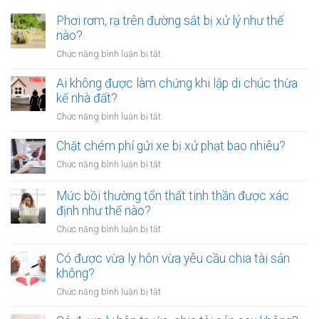
Phơi rơm, rạ trên đường sắt bị xử lý như thế
nào?
ở
Chức năng bình luận bị tắt
Phơi
rơm,
Ai không được làm chứng khi lập di chúc thừa
rạ
kế nhà đất?
trên
ở
Chức năng bình luận bị tắt
đường
Ai
sắt
không
Chặt chém phí gửi xe bị xử phạt bao nhiêu?
bị
được
xử
ở
Chức năng bình luận bị tắt
làm
lý
Chặt
chứng
như
chém
Mức bồi thường tổn thất tinh thần được xác
khi
thế
phí
định như thế nào?
lập
nào?
gửi
di
ở
Chức năng bình luận bị tắt
xe
chúc
Mức
bị
thừa
bồi
Có được vừa ly hôn vừa yêu cầu chia tài sản
xử
kế
thường
không?
phạt
nhà
tổn
bao
ở
Chức năng bình luận bị tắt
đất?
thất
nhiêu?
Có
tinh
được