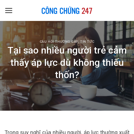
Skip
to
content
CÂU HỎI THƯỜNG GẶP
,
TIN TỨC
Tại sao nhiều người trẻ cảm
thấy áp lực dù không thiếu
thốn?
Trong suy nghĩ của nhiều người, áp lực thường xuất