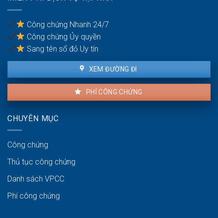
thoại
bị
Công chứng Nhanh 24/7
phạt
Công chứng Ủy quyền
bao
nhiêu?
Sang tên sổ đỏ Uy tín
XEM ĐƯỜNG ĐI
PHÍ CÔNG CHỨNG
CHUYÊN MỤC
Công chứng
Thủ tục công chứng
Danh sách VPCC
Phí công chứng