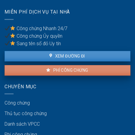
thực
số
MIỄN PHÍ DỊCH VỤ TẠI NHÀ
điện
thoại
bị
Công chứng Nhanh 24/7
phạt
Công chứng Ủy quyền
bao
nhiêu?
Sang tên sổ đỏ Uy tín
XEM ĐƯỜNG ĐI
PHÍ CÔNG CHỨNG
CHUYÊN MỤC
Công chứng
Thủ tục công chứng
Danh sách VPCC
Phí công chứng