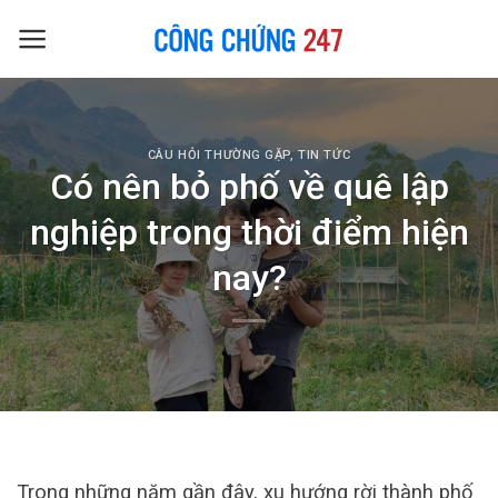
Skip
to
content
CÂU HỎI THƯỜNG GẶP
,
TIN TỨC
Có nên bỏ phố về quê lập
nghiệp trong thời điểm hiện
nay?
Trong những năm gần đây, xu hướng rời thành phố