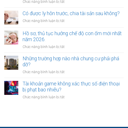
ở
Chức năng bình luận bị tắt
đất?
thất
nhiêu?
Có
tinh
được
Có được ly hôn trước, chia tài sản sau không?
thần
vừa
được
ở
Chức năng bình luận bị tắt
ly
xác
Có
hôn
định
được
Hồ sơ, thủ tục hưởng chế độ con ốm mới nhất
vừa
như
ly
năm 2026.
yêu
thế
hôn
cầu
ở
Chức năng bình luận bị tắt
nào?
trước,
chia
Hồ
chia
tài
sơ,
Những trường hợp nào nhà chung cư phải phá
tài
sản
thủ
dỡ?
sản
không?
tục
sau
ở
Chức năng bình luận bị tắt
hưởng
không?
Những
chế
trường
Tài khoản game không xác thực số điện thoại
độ
hợp
bị phạt bao nhiêu?
con
nào
ốm
ở
Chức năng bình luận bị tắt
nhà
mới
Tài
chung
nhất
khoản
cư
năm
game
phải
2026.
không
phá
xác
dỡ?