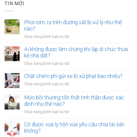
TIN MỚI
Phơi rơm, rạ trên đường sắt bị xử lý như thế
nào?
ở
Chức năng bình luận bị tắt
Phơi
rơm,
Ai không được làm chứng khi lập di chúc thừa
rạ
kế nhà đất?
trên
ở
Chức năng bình luận bị tắt
đường
Ai
sắt
không
Chặt chém phí gửi xe bị xử phạt bao nhiêu?
bị
được
xử
ở
Chức năng bình luận bị tắt
làm
lý
Chặt
chứng
như
chém
Mức bồi thường tổn thất tinh thần được xác
khi
thế
phí
định như thế nào?
lập
nào?
gửi
di
ở
Chức năng bình luận bị tắt
xe
chúc
Mức
bị
thừa
bồi
Có được vừa ly hôn vừa yêu cầu chia tài sản
xử
kế
thường
không?
phạt
nhà
tổn
bao