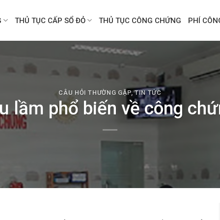
G
THỦ TỤC CẤP SỔ ĐỎ
THỦ TỤC CÔNG CHỨNG
PHÍ CÔ
CÂU HỎI THƯỜNG GẶP
,
TIN TỨC
u lầm phổ biến về công chứ