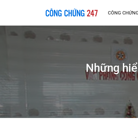
Skip
to
CÔNG CHỨN
content
Những hiể