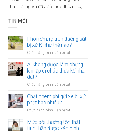
thành đúng và đầy đủ theo thỏa thuận.
TIN MỚI
Phơi rơm, rạ trên đường sắt
bị xử lý như thế nào?
ở
Chức năng bình luận bị tắt
Phơi
rơm,
Ai không được làm chứng
rạ
khi lập di chúc thừa kế nhà
trên
đất?
đường
ở
Chức năng bình luận bị tắt
sắt
Ai
bị
không
Chặt chém phí gửi xe bị xử
xử
được
phạt bao nhiêu?
lý
làm
như
ở
Chức năng bình luận bị tắt
chứng
thế
Chặt
khi
nào?
chém
Mức bồi thường tổn thất
lập
phí
tinh thần được xác định
di