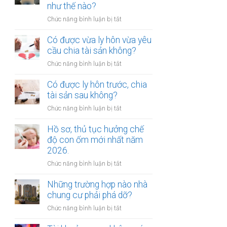
gửi
như thế nào?
chúc
xe
thừa
ở
Chức năng bình luận bị tắt
bị
kế
Mức
xử
nhà
bồi
Có được vừa ly hôn vừa yêu
phạt
đất?
thường
cầu chia tài sản không?
bao
tổn
nhiêu?
ở
Chức năng bình luận bị tắt
thất
Có
tinh
được
Có được ly hôn trước, chia
thần
vừa
tài sản sau không?
được
ly
xác
ở
Chức năng bình luận bị tắt
hôn
định
Có
vừa
như
được
Hồ sơ, thủ tục hưởng chế
yêu
thế
ly
độ con ốm mới nhất năm
cầu
nào?
hôn
2026.
chia
trước,
tài
ở
Chức năng bình luận bị tắt
chia
sản
Hồ
tài
không?
sơ,
Những trường hợp nào nhà
sản
thủ
chung cư phải phá dỡ?
sau
tục
không?
ở
Chức năng bình luận bị tắt
hưởng
Những
chế