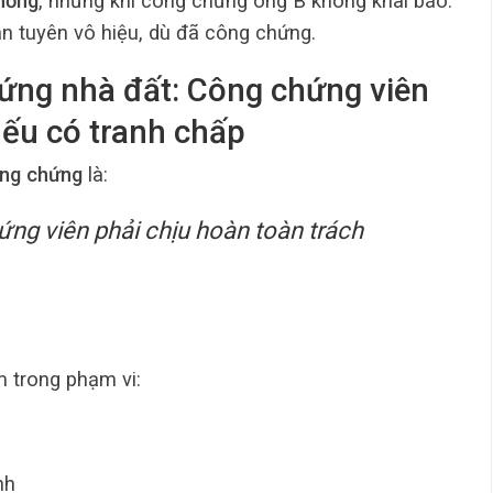
chồng
, nhưng khi công chứng ông B không khai báo.
n tuyên vô hiệu, dù đã công chứng.
hứng nhà đất: Công chứng viên
nếu có tranh chấp
ông chứng
là:
ứng viên phải chịu hoàn toàn trách
m trong phạm vi:
nh