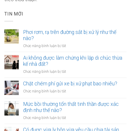
TIN MỚI
Phơi rơm, rạ trên đường sắt bị xử lý như thế
nào?
ở
Chức năng bình luận bị tắt
Phơi
rơm,
Ai không được làm chứng khi lập di chúc thừa
rạ
kế nhà đất?
trên
ở
Chức năng bình luận bị tắt
đường
Ai
sắt
không
Chặt chém phí gửi xe bị xử phạt bao nhiêu?
bị
được
xử
ở
Chức năng bình luận bị tắt
làm
lý
Chặt
chứng
như
chém
Mức bồi thường tổn thất tinh thần được xác
khi
thế
phí
định như thế nào?
lập
nào?
gửi
di
ở
Chức năng bình luận bị tắt
xe
chúc
Mức
bị
thừa
bồi
Có được vừa ly hôn vừa yêu cầu chia tài sản
xử