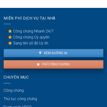
không
phá
xác
dỡ?
thực
số
MIỄN PHÍ DỊCH VỤ TẠI NHÀ
điện
thoại
bị
Công chứng Nhanh 24/7
phạt
Công chứng Ủy quyền
bao
nhiêu?
Sang tên sổ đỏ Uy tín
XEM ĐƯỜNG ĐI
PHÍ CÔNG CHỨNG
CHUYÊN MỤC
Công chứng
Thủ tục công chứng