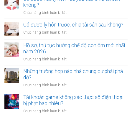
kế
thường
không?
phạt
nhà
tổn
bao
ở
Chức năng bình luận bị tắt
đất?
thất
nhiêu?
Có
tinh
được
Có được ly hôn trước, chia tài sản sau không?
thần
vừa
được
ở
Chức năng bình luận bị tắt
ly
xác
Có
hôn
định
được
Hồ sơ, thủ tục hưởng chế độ con ốm mới nhất
vừa
như
ly
năm 2026.
yêu
thế
hôn
cầu
ở
Chức năng bình luận bị tắt
nào?
trước,
chia
Hồ
chia
tài
sơ,
Những trường hợp nào nhà chung cư phải phá
tài
sản
thủ
dỡ?
sản
không?
tục
sau
ở
Chức năng bình luận bị tắt
hưởng
không?
Những
chế
trường
Tài khoản game không xác thực số điện thoại
độ
hợp
bị phạt bao nhiêu?
con
nào
ốm
ở
Chức năng bình luận bị tắt
nhà
mới
Tài
chung
nhất
khoản
cư
năm
game
phải
2026.