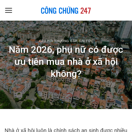
Skip
to
content
CÂU HỎI THƯỜNG GẶP
,
TIN TỨC
Năm 2026, phụ nữ có được
ưu tiên mua nhà ở xã hội
không?
Nhà ở xã hội luôn là chính sách an sinh được nhiều