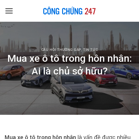
Skip
to
content
CÂU HỎI THƯỜNG GẶP
,
TIN TỨC
Mua xe ô tô trong hôn nhân:
Ai là chủ sở hữu?
Mua xe ô tô trong hôn nhân
là vấn đề được nhiều