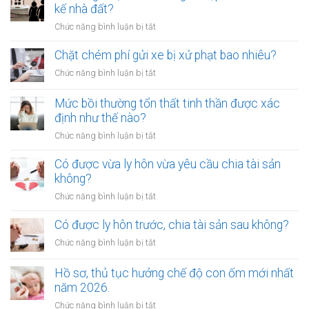
rạ
kế nhà đất?
trên
ở
Chức năng bình luận bị tắt
đường
Ai
sắt
không
Chặt chém phí gửi xe bị xử phạt bao nhiêu?
bị
được
xử
ở
Chức năng bình luận bị tắt
làm
lý
Chặt
chứng
như
chém
Mức bồi thường tổn thất tinh thần được xác
khi
thế
phí
định như thế nào?
lập
nào?
gửi
di
ở
Chức năng bình luận bị tắt
xe
chúc
Mức
bị
thừa
bồi
Có được vừa ly hôn vừa yêu cầu chia tài sản
xử
kế
thường
không?
phạt
nhà
tổn
bao
ở
Chức năng bình luận bị tắt
đất?
thất
nhiêu?
Có
tinh
được
Có được ly hôn trước, chia tài sản sau không?
thần
vừa
được
ở
Chức năng bình luận bị tắt
ly
xác
Có
hôn
định
được
Hồ sơ, thủ tục hưởng chế độ con ốm mới nhất
vừa
như
ly
năm 2026.
yêu
thế
hôn
cầu
ở
Chức năng bình luận bị tắt
nào?
trước,