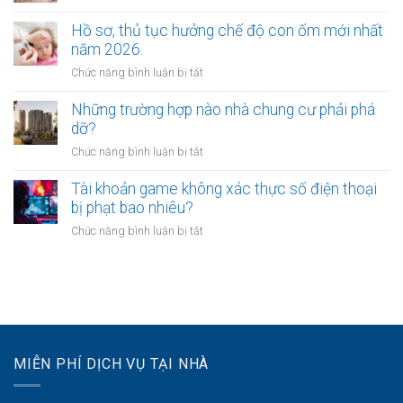
xác
Có
hôn
định
được
Hồ sơ, thủ tục hưởng chế độ con ốm mới nhất
vừa
như
ly
năm 2026.
yêu
thế
hôn
cầu
ở
Chức năng bình luận bị tắt
nào?
trước,
chia
Hồ
chia
tài
sơ,
Những trường hợp nào nhà chung cư phải phá
tài
sản
thủ
dỡ?
sản
không?
tục
sau
ở
Chức năng bình luận bị tắt
hưởng
không?
Những
chế
trường
Tài khoản game không xác thực số điện thoại
độ
hợp
bị phạt bao nhiêu?
con
nào
ốm
ở
Chức năng bình luận bị tắt
nhà
mới
Tài
chung
nhất
khoản
cư
năm
game
phải
2026.
không
phá
xác
dỡ?
thực
số
MIỄN PHÍ DỊCH VỤ TẠI NHÀ
điện
thoại
bị