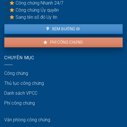
Công chứng Nhanh 24/7
phạt
Công chứng Ủy quyền
bao
nhiêu?
Sang tên sổ đỏ Uy tín
XEM ĐƯỜNG ĐI
PHÍ CÔNG CHỨNG
CHUYÊN MỤC
Công chứng
Thủ tục công chứng
Danh sách VPCC
Phí công chứng
Văn phòng công chứng