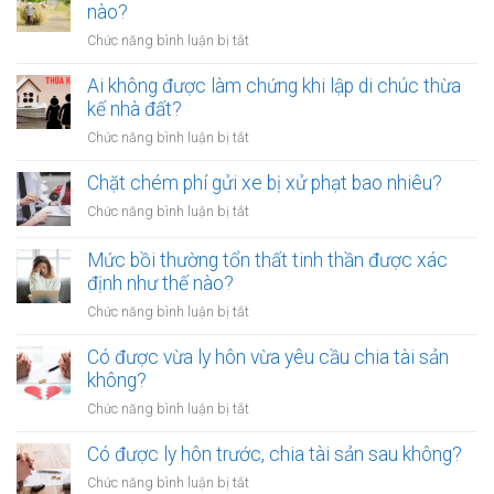
nào?
ở
Chức năng bình luận bị tắt
Phơi
rơm,
Ai không được làm chứng khi lập di chúc thừa
rạ
kế nhà đất?
trên
ở
Chức năng bình luận bị tắt
đường
Ai
sắt
không
Chặt chém phí gửi xe bị xử phạt bao nhiêu?
bị
được
xử
ở
Chức năng bình luận bị tắt
làm
lý
Chặt
chứng
như
chém
Mức bồi thường tổn thất tinh thần được xác
khi
thế
phí
định như thế nào?
lập
nào?
gửi
di
ở
Chức năng bình luận bị tắt
xe
chúc
Mức
bị
thừa
bồi
Có được vừa ly hôn vừa yêu cầu chia tài sản
xử
kế
thường
không?
phạt
nhà
tổn
bao
ở
Chức năng bình luận bị tắt
đất?
thất
nhiêu?
Có
tinh
được
Có được ly hôn trước, chia tài sản sau không?
thần
vừa
được
ở
Chức năng bình luận bị tắt
ly