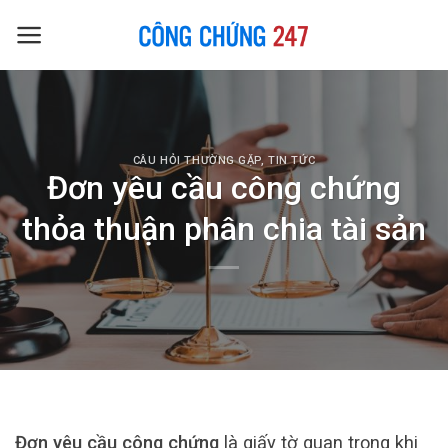
Skip
to
content
CÂU HỎI THƯỜNG GẶP
,
TIN TỨC
Đơn yêu cầu công chứng
thỏa thuận phân chia tài sản
Đơn yêu cầu công chứng
là giấy tờ quan trọng khi