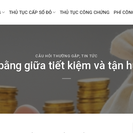
G
THỦ TỤC CẤP SỔ ĐỎ
THỦ TỤC CÔNG CHỨNG
PHÍ CÔ
CÂU HỎI THƯỜNG GẶP
,
TIN TỨC
ằng giữa tiết kiệm và tận