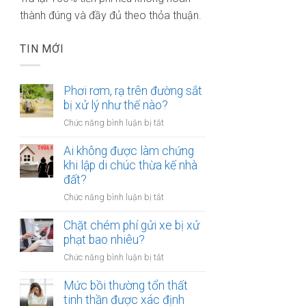
thành đúng và đầy đủ theo thỏa thuận.
TIN MỚI
Phơi rơm, rạ trên đường sắt
bị xử lý như thế nào?
ở
Chức năng bình luận bị tắt
Phơi
rơm,
Ai không được làm chứng
rạ
khi lập di chúc thừa kế nhà
trên
đất?
đường
ở
Chức năng bình luận bị tắt
sắt
Ai
bị
không
Chặt chém phí gửi xe bị xử
xử
được
phạt bao nhiêu?
lý
làm
như
ở
Chức năng bình luận bị tắt
chứng
thế
Chặt
khi
nào?
chém
Mức bồi thường tổn thất
lập
phí
tinh thần được xác định
di