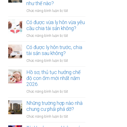
gửi
như thế nào?
chúc
xe
thừa
ở
Chức năng bình luận bị tắt
bị
kế
Mức
xử
nhà
bồi
Có được vừa ly hôn vừa yêu
phạt
đất?
thường
cầu chia tài sản không?
bao
tổn
nhiêu?
ở
Chức năng bình luận bị tắt
thất
Có
tinh
được
Có được ly hôn trước, chia
thần
vừa
tài sản sau không?
được
ly
xác
ở
Chức năng bình luận bị tắt
hôn
định
Có
vừa
như
được
Hồ sơ, thủ tục hưởng chế
yêu
thế
ly
độ con ốm mới nhất năm
cầu
nào?
hôn
2026.
chia
trước,
tài
ở
Chức năng bình luận bị tắt
chia
sản
Hồ
tài
không?
sơ,
Những trường hợp nào nhà
sản
thủ
chung cư phải phá dỡ?
sau
tục
không?
ở
Chức năng bình luận bị tắt
hưởng
Những
chế