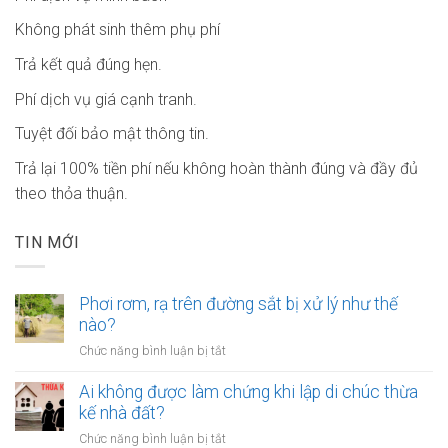
Không phát sinh thêm phụ phí
Trả kết quả đúng hẹn.
Phí dịch vụ giá cạnh tranh.
Tuyệt đối bảo mật thông tin.
Trả lại 100% tiền phí nếu không hoàn thành đúng và đầy đủ
theo thỏa thuận.
TIN MỚI
Phơi rơm, rạ trên đường sắt bị xử lý như thế
nào?
ở
Chức năng bình luận bị tắt
Phơi
rơm,
Ai không được làm chứng khi lập di chúc thừa
rạ
kế nhà đất?
trên
ở
Chức năng bình luận bị tắt
đường