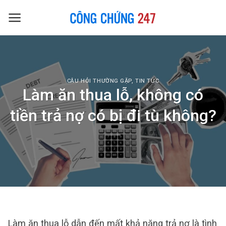
Skip
to
content
CÂU HỎI THƯỜNG GẶP
,
TIN TỨC
Làm ăn thua lỗ, không có
tiền trả nợ có bị đi tù không?
Làm ăn thua lỗ dẫn đến mất khả năng trả nợ là tình