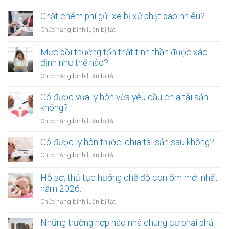
Ai
sắt
không
Chặt chém phí gửi xe bị xử phạt bao nhiêu?
bị
được
xử
ở
Chức năng bình luận bị tắt
làm
lý
Chặt
chứng
như
chém
Mức bồi thường tổn thất tinh thần được xác
khi
thế
phí
định như thế nào?
lập
nào?
gửi
di
ở
Chức năng bình luận bị tắt
xe
chúc
Mức
bị
thừa
bồi
Có được vừa ly hôn vừa yêu cầu chia tài sản
xử
kế
thường
không?
phạt
nhà
tổn
bao
ở
Chức năng bình luận bị tắt
đất?
thất
nhiêu?
Có
tinh
được
Có được ly hôn trước, chia tài sản sau không?
thần
vừa
được
ở
Chức năng bình luận bị tắt
ly
xác
Có
hôn
định
được
Hồ sơ, thủ tục hưởng chế độ con ốm mới nhất
vừa
như
ly
năm 2026.
yêu
thế
hôn
cầu
ở
Chức năng bình luận bị tắt
nào?
trước,
chia
Hồ
chia
tài
sơ,
Những trường hợp nào nhà chung cư phải phá
tài
sản