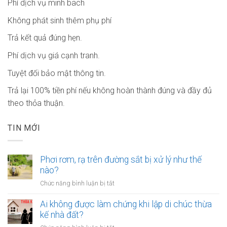
Phí dịch vụ minh bach
Không phát sinh thêm phụ phí
Trả kết quả đúng hẹn.
Phí dịch vụ giá cạnh tranh.
Tuyệt đối bảo mật thông tin.
Trả lại 100% tiền phí nếu không hoàn thành đúng và đầy đủ
theo thỏa thuận.
TIN MỚI
Phơi rơm, rạ trên đường sắt bị xử lý như thế
nào?
ở
Chức năng bình luận bị tắt
Phơi
rơm,
Ai không được làm chứng khi lập di chúc thừa
rạ
kế nhà đất?
trên