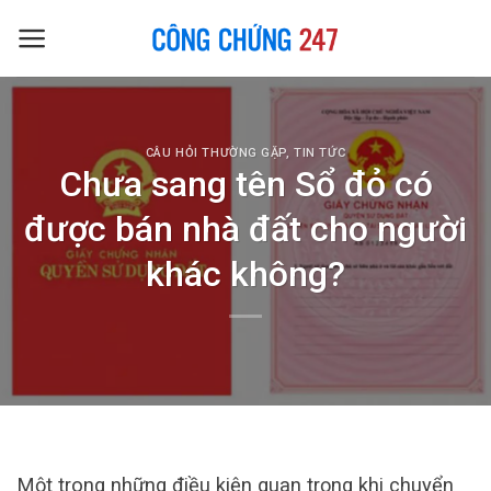
Skip
to
content
CÂU HỎI THƯỜNG GẶP
,
TIN TỨC
Chưa sang tên Sổ đỏ có
được bán nhà đất cho người
khác không?
Một trong những điều kiện quan trọng khi chuyển