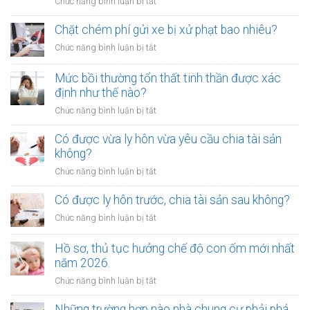
ở
Chức năng bình luận bị tắt
đường
Ai
sắt
không
Chặt chém phí gửi xe bị xử phạt bao nhiêu?
bị
được
xử
ở
Chức năng bình luận bị tắt
làm
lý
Chặt
chứng
như
chém
Mức bồi thường tổn thất tinh thần được xác
khi
thế
phí
định như thế nào?
lập
nào?
gửi
di
ở
Chức năng bình luận bị tắt
xe
chúc
Mức
bị
thừa
bồi
Có được vừa ly hôn vừa yêu cầu chia tài sản
xử
kế
thường
không?
phạt
nhà
tổn
bao
ở
Chức năng bình luận bị tắt
đất?
thất
nhiêu?
Có
tinh
được
Có được ly hôn trước, chia tài sản sau không?
thần
vừa
được
ở
Chức năng bình luận bị tắt
ly
xác
Có
hôn
định
được
Hồ sơ, thủ tục hưởng chế độ con ốm mới nhất
vừa
như
ly
năm 2026.
yêu
thế
hôn
cầu
ở
Chức năng bình luận bị tắt
nào?
trước,
chia
Hồ
chia
tài
sơ,
Những trường hợp nào nhà chung cư phải phá
tài