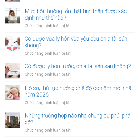
lý
Chặt
chứng
như
chém
Mức bồi thường tổn thất tinh thần được xác
khi
thế
phí
định như thế nào?
lập
nào?
gửi
di
ở
Chức năng bình luận bị tắt
xe
chúc
Mức
bị
thừa
bồi
Có được vừa ly hôn vừa yêu cầu chia tài sản
xử
kế
thường
không?
phạt
nhà
tổn
bao
ở
Chức năng bình luận bị tắt
đất?
thất
nhiêu?
Có
tinh
được
Có được ly hôn trước, chia tài sản sau không?
thần
vừa
được
ở
Chức năng bình luận bị tắt
ly
xác
Có
hôn
định
được
Hồ sơ, thủ tục hưởng chế độ con ốm mới nhất
vừa
như
ly
năm 2026.
yêu
thế
hôn
cầu
ở
Chức năng bình luận bị tắt
nào?
trước,
chia
Hồ
chia
tài
sơ,
Những trường hợp nào nhà chung cư phải phá
tài
sản
thủ
dỡ?
sản
không?
tục
sau
ở
Chức năng bình luận bị tắt
hưởng
không?
Những
chế