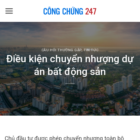
Skip
to
content
CÂU HỎI THƯỜNG GẶP
,
TIN TỨC
Điều kiện chuyển nhượng dự
án bất động sản
Chủ đầu tư được phép chuyển nhượng toàn bộ