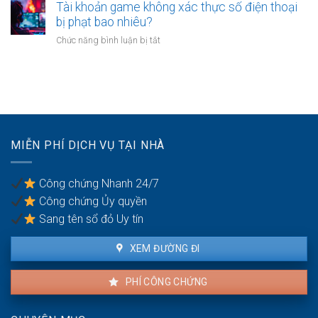
trường
Tài khoản game không xác thực số điện thoại
độ
hợp
bị phạt bao nhiêu?
con
nào
ốm
ở
Chức năng bình luận bị tắt
nhà
mới
Tài
chung
nhất
khoản
cư
năm
game
phải
2026.
không
phá
xác
dỡ?
thực
số
MIỄN PHÍ DỊCH VỤ TẠI NHÀ
điện
thoại
bị
Công chứng Nhanh 24/7
phạt
Công chứng Ủy quyền
bao
nhiêu?
Sang tên sổ đỏ Uy tín
XEM ĐƯỜNG ĐI
PHÍ CÔNG CHỨNG