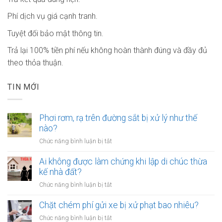
Phí dịch vụ giá cạnh tranh.
Tuyệt đối bảo mật thông tin.
Trả lại 100% tiền phí nếu không hoàn thành đúng và đầy đủ
theo thỏa thuận.
TIN MỚI
Phơi rơm, rạ trên đường sắt bị xử lý như thế
nào?
ở
Chức năng bình luận bị tắt
Phơi
rơm,
Ai không được làm chứng khi lập di chúc thừa
rạ
kế nhà đất?
trên
ở
Chức năng bình luận bị tắt
đường
Ai
sắt
không
Chặt chém phí gửi xe bị xử phạt bao nhiêu?
bị
được
xử
ở
Chức năng bình luận bị tắt
làm