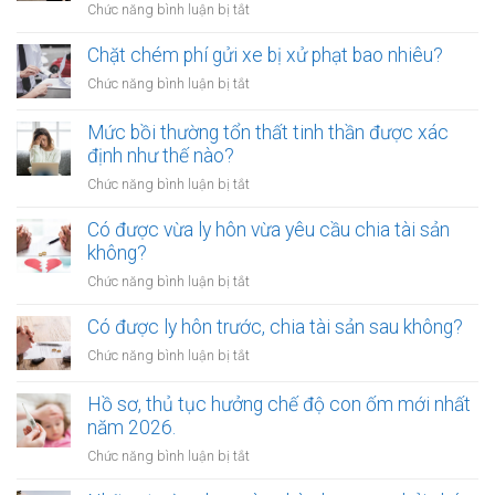
ở
Chức năng bình luận bị tắt
đường
Ai
sắt
không
Chặt chém phí gửi xe bị xử phạt bao nhiêu?
bị
được
xử
ở
Chức năng bình luận bị tắt
làm
lý
Chặt
chứng
như
chém
Mức bồi thường tổn thất tinh thần được xác
khi
thế
phí
định như thế nào?
lập
nào?
gửi
di
ở
Chức năng bình luận bị tắt
xe
chúc
Mức
bị
thừa
bồi
Có được vừa ly hôn vừa yêu cầu chia tài sản
xử
kế
thường
không?
phạt
nhà
tổn
bao
ở
Chức năng bình luận bị tắt
đất?
thất
nhiêu?
Có
tinh
được
Có được ly hôn trước, chia tài sản sau không?
thần
vừa
được
ở
Chức năng bình luận bị tắt
ly
xác
Có
hôn
định
được
Hồ sơ, thủ tục hưởng chế độ con ốm mới nhất
vừa
như
ly
năm 2026.
yêu
thế
hôn
cầu
ở
Chức năng bình luận bị tắt
nào?
trước,
chia
Hồ
chia
tài