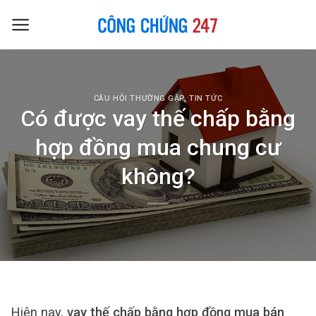
Skip
to
content
CÂU HỎI THƯỜNG GẶP
,
TIN TỨC
Có được vay thế chấp bằng
hợp đồng mua chung cư
không?
Hiện nay,
vay thế chấp bằng hợp đồng mua bán