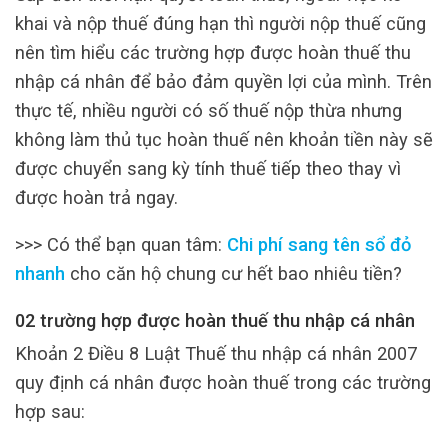
khai và nộp thuế đúng hạn thì người nộp thuế cũng
nên tìm hiểu các trường hợp được hoàn thuế thu
nhập cá nhân để bảo đảm quyền lợi của mình. Trên
thực tế, nhiều người có số thuế nộp thừa nhưng
không làm thủ tục hoàn thuế nên khoản tiền này sẽ
được chuyển sang kỳ tính thuế tiếp theo thay vì
được hoàn trả ngay.
>>> Có thể bạn quan tâm:
Chi phí sang tên sổ đỏ
nhanh
cho căn hộ chung cư hết bao nhiêu tiền?
02 trường hợp được hoàn thuế thu nhập cá nhân
Khoản 2 Điều 8 Luật Thuế thu nhập cá nhân 2007
quy định cá nhân được hoàn thuế trong các trường
hợp sau: