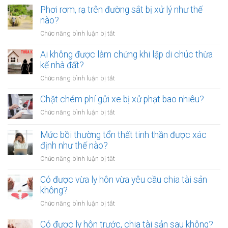
Phơi rơm, rạ trên đường sắt bị xử lý như thế
nào?
ở
Chức năng bình luận bị tắt
Phơi
rơm,
Ai không được làm chứng khi lập di chúc thừa
rạ
kế nhà đất?
trên
ở
Chức năng bình luận bị tắt
đường
Ai
sắt
không
Chặt chém phí gửi xe bị xử phạt bao nhiêu?
bị
được
xử
ở
Chức năng bình luận bị tắt
làm
lý
Chặt
chứng
như
chém
Mức bồi thường tổn thất tinh thần được xác
khi
thế
phí
định như thế nào?
lập
nào?
gửi
di
ở
Chức năng bình luận bị tắt
xe
chúc
Mức
bị
thừa
bồi
Có được vừa ly hôn vừa yêu cầu chia tài sản
xử
kế
thường
không?
phạt
nhà
tổn
bao
ở
Chức năng bình luận bị tắt
đất?
thất
nhiêu?
Có
tinh
được
Có được ly hôn trước, chia tài sản sau không?
thần