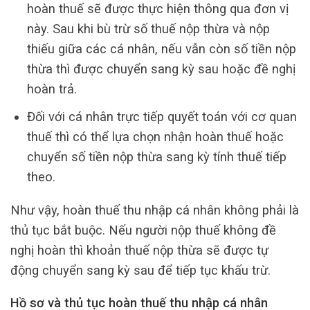
hoàn thuế sẽ được thực hiện thông qua đơn vị
này. Sau khi bù trừ số thuế nộp thừa và nộp
thiếu giữa các cá nhân, nếu vẫn còn số tiền nộp
thừa thì được chuyển sang kỳ sau hoặc đề nghị
hoàn trả.
Đối với cá nhân trực tiếp quyết toán với cơ quan
thuế thì có thể lựa chọn nhận hoàn thuế hoặc
chuyển số tiền nộp thừa sang kỳ tính thuế tiếp
theo.
Như vậy, hoàn thuế thu nhập cá nhân không phải là
thủ tục bắt buộc. Nếu người nộp thuế không đề
nghị hoàn thì khoản thuế nộp thừa sẽ được tự
động chuyển sang kỳ sau để tiếp tục khấu trừ.
Hồ sơ và thủ tục hoàn thuế thu nhập cá nhân