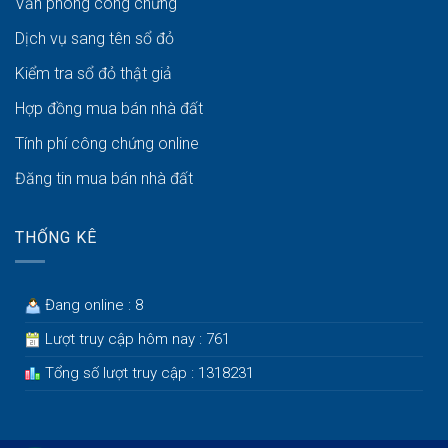
Văn phòng công chứng
Dịch vụ sang tên sổ đỏ
Kiểm tra sổ đỏ thật giả
Hợp đồng mua bán nhà đất
Tính phí công chứng online
Đăng tin mua bán nhà đất
THỐNG KÊ
Đang online : 8
Lượt truy cập hôm nay : 761
Tổng số lượt truy cập : 1318231