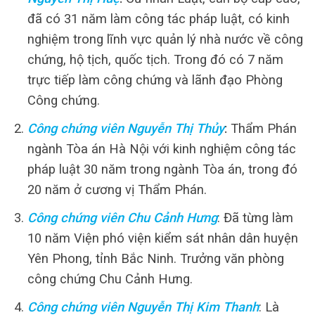
đã có 31 năm làm công tác pháp luật, có kinh
nghiệm trong lĩnh vực quản lý nhà nước về công
chứng, hộ tịch, quốc tịch. Trong đó có 7 năm
trực tiếp làm công chứng và lãnh đạo Phòng
Công chứng.
Công chứng viên Nguyễn Thị Thủy
:
Thẩm Phán
ngành Tòa án Hà Nội với kinh nghiệm công tác
pháp luật 30 năm trong ngành Tòa án, trong đó
20 năm ở cương vị Thẩm Phán.
Công chứng viên Chu Cảnh Hưng
: Đã từng làm
10 năm Viện phó viện kiểm sát nhân dân huyện
Yên Phong, tỉnh Bắc Ninh. Trưởng văn phòng
công chứng Chu Cảnh Hưng.
Công chứng viên Nguyễn Thị Kim Thanh
: Là