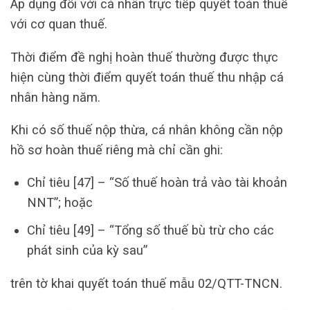
Áp dụng đối với cá nhân trực tiếp quyết toán thuế
với cơ quan thuế.
Thời điểm đề nghị hoàn thuế thường được thực
hiện cùng thời điểm quyết toán thuế thu nhập cá
nhân hàng năm.
Khi có số thuế nộp thừa, cá nhân không cần nộp
hồ sơ hoàn thuế riêng mà chỉ cần ghi:
Chỉ tiêu [47] – “Số thuế hoàn trả vào tài khoản
NNT”; hoặc
Chỉ tiêu [49] – “Tổng số thuế bù trừ cho các
phát sinh của kỳ sau”
trên tờ khai quyết toán thuế mẫu 02/QTT-TNCN.