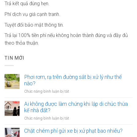
Trả kết quả đúng hẹn.
Phí dịch vụ giá cạnh tranh.
Tuyệt đối bảo mật thông tin.
Trả lại 100% tiền phí nếu không hoàn thành đúng và đầy đủ
theo thỏa thuận.
TIN MỚI
Phơi rơm, rạ trên đường sắt bị xử lý như thế
nào?
ở
Chức năng bình luận bị tắt
Phơi
rơm,
Ai không được làm chứng khi lập di chúc thừa
rạ
kế nhà đất?
trên
ở
Chức năng bình luận bị tắt
đường
Ai
sắt
không
Chặt chém phí gửi xe bị xử phạt bao nhiêu?
bị
được