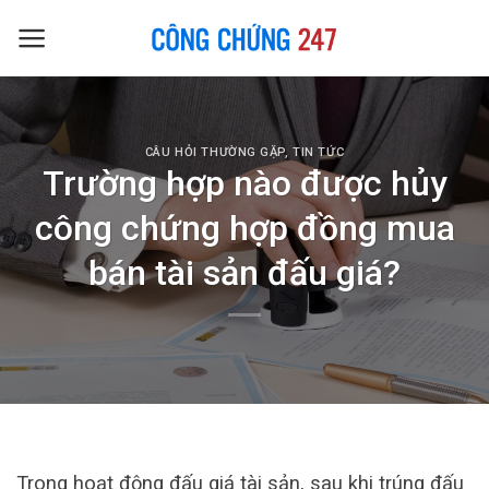
Skip
to
content
CÂU HỎI THƯỜNG GẶP
,
TIN TỨC
Trường hợp nào được hủy
công chứng hợp đồng mua
bán tài sản đấu giá?
Trong hoạt động đấu giá tài sản, sau khi trúng đấu