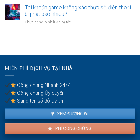
Những
chế
trường
Tài khoản game không xác thực số điện thoại
độ
hợp
bị phạt bao nhiêu?
con
nào
ốm
ở
Chức năng bình luận bị tắt
nhà
mới
Tài
chung
nhất
khoản
cư
năm
game
phải
2026.
không
phá
xác
dỡ?
thực
số
MIỄN PHÍ DỊCH VỤ TẠI NHÀ
điện
thoại
bị
Công chứng Nhanh 24/7
phạt
Công chứng Ủy quyền
bao
nhiêu?
Sang tên sổ đỏ Uy tín
XEM ĐƯỜNG ĐI
PHÍ CÔNG CHỨNG