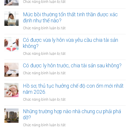
xử
ở
Chức năng bình luận bị tắt
làm
lý
Chặt
chứng
như
chém
Mức bồi thường tổn thất tinh thần được xác
khi
thế
phí
định như thế nào?
lập
nào?
gửi
di
ở
Chức năng bình luận bị tắt
xe
chúc
Mức
bị
thừa
bồi
Có được vừa ly hôn vừa yêu cầu chia tài sản
xử
kế
thường
không?
phạt
nhà
tổn
bao
ở
Chức năng bình luận bị tắt
đất?
thất
nhiêu?
Có
tinh
được
Có được ly hôn trước, chia tài sản sau không?
thần
vừa
được
ở
Chức năng bình luận bị tắt
ly
xác
Có
hôn
định
được
Hồ sơ, thủ tục hưởng chế độ con ốm mới nhất
vừa
như
ly
năm 2026.
yêu
thế
hôn
cầu
ở
Chức năng bình luận bị tắt
nào?
trước,
chia
Hồ
chia
tài
sơ,
Những trường hợp nào nhà chung cư phải phá
tài
sản
thủ
dỡ?
sản
không?
tục
sau
ở
Chức năng bình luận bị tắt
hưởng
không?