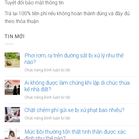
Tuyệt đối bảo mật thông tin.
Trả lại 100% tiền phí nếu không hoàn thành đúng và đầy đủ
theo thỏa thuận.
TIN MỚI
Phơi rơm, rạ trên đường sắt bị xử lý như thế
nào?
ở
Chức năng bình luận bị tắt
Phơi
rơm,
Ai không được làm chứng khi lập di chúc thừa
rạ
kế nhà đất?
trên
ở
Chức năng bình luận bị tắt
đường
Ai
sắt
không
Chặt chém phí gửi xe bị xử phạt bao nhiêu?
bị
được
xử
ở
Chức năng bình luận bị tắt
làm
lý
Chặt
chứng
như
chém
Mức bồi thường tổn thất tinh thần được xác
khi
thế
phí
định như thế nào?
lập