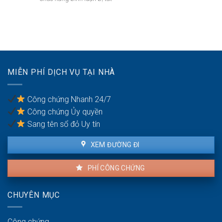
nhà
mới
Tài
chung
nhất
khoản
cư
năm
game
phải
2026.
không
phá
xác
dỡ?
thực
số
MIỄN PHÍ DỊCH VỤ TẠI NHÀ
điện
thoại
bị
Công chứng Nhanh 24/7
phạt
Công chứng Ủy quyền
bao
nhiêu?
Sang tên sổ đỏ Uy tín
XEM ĐƯỜNG ĐI
PHÍ CÔNG CHỨNG
CHUYÊN MỤC
Công chứng