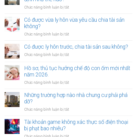
nào?
gửi
di
ở
Chức năng bình luận bị tắt
xe
chúc
Mức
bị
thừa
bồi
Có được vừa ly hôn vừa yêu cầu chia tài sản
xử
kế
thường
không?
phạt
nhà
tổn
bao
ở
Chức năng bình luận bị tắt
đất?
thất
nhiêu?
Có
tinh
được
Có được ly hôn trước, chia tài sản sau không?
thần
vừa
được
ở
Chức năng bình luận bị tắt
ly
xác
Có
hôn
định
được
Hồ sơ, thủ tục hưởng chế độ con ốm mới nhất
vừa
như
ly
năm 2026.
yêu
thế
hôn
cầu
ở
Chức năng bình luận bị tắt
nào?
trước,
chia
Hồ
chia
tài
sơ,
Những trường hợp nào nhà chung cư phải phá
tài
sản
thủ
dỡ?
sản
không?
tục
sau
ở
Chức năng bình luận bị tắt
hưởng
không?
Những
chế
trường
Tài khoản game không xác thực số điện thoại
độ
hợp
bị phạt bao nhiêu?
con
nào
ốm
ở
Chức năng bình luận bị tắt