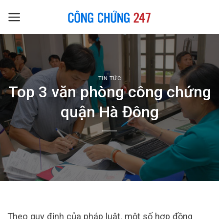
Skip
to
content
TIN TỨC
Top 3 văn phòng công chứng
quận Hà Đông
Theo quy định của pháp luật, một số hợp đồng