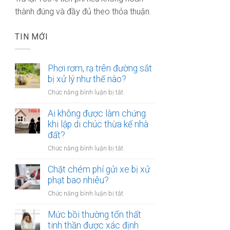
thành đúng và đầy đủ theo thỏa thuận.
TIN MỚI
Phơi rơm, rạ trên đường sắt
bị xử lý như thế nào?
ở
Chức năng bình luận bị tắt
Phơi
rơm,
Ai không được làm chứng
rạ
khi lập di chúc thừa kế nhà
trên
đất?
đường
ở
Chức năng bình luận bị tắt
sắt
Ai
bị
không
Chặt chém phí gửi xe bị xử
xử
được
phạt bao nhiêu?
lý
làm
như
ở
Chức năng bình luận bị tắt
chứng
thế
Chặt
khi
nào?
chém
Mức bồi thường tổn thất
lập
phí
tinh thần được xác định
di