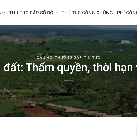
G
THỦ TỤC CẤP SỔ ĐỎ
THỦ TỤC CÔNG CHỨNG
PHÍ CÔ
CÂU HỎI THƯỜNG GẶP
,
TIN TỨC
 đất: Thẩm quyền, thời hạn