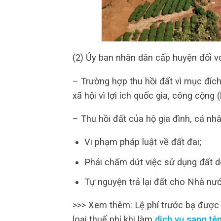
(2) Ủy ban nhân dân cấp huyện đối vớ
– Trường hợp thu hồi đất vì mục đích
xã hội vì lợi ích quốc gia, công cộng
– Thu hồi đất của hộ gia đình, cá nh
Vi phạm pháp luật về đất đai;
Phải chấm dứt việc sử dụng đất d
Tự nguyện trả lại đất cho Nhà nư
>>> Xem thêm: Lệ phí trước bạ được
loại thuế phí khi làm
dịch vụ sang tên