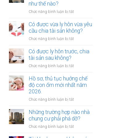
gửi
như thế nào?
chúc
xe
thừa
ở
Chức năng bình luận bị tắt
bị
kế
Mức
xử
nhà
bồi
Có được vừa ly hôn vừa yêu
phạt
đất?
thường
cầu chia tài sản không?
bao
tổn
nhiêu?
ở
Chức năng bình luận bị tắt
thất
Có
tinh
được
Có được ly hôn trước, chia
thần
vừa
tài sản sau không?
được
ly
xác
ở
Chức năng bình luận bị tắt
hôn
định
Có
vừa
như
được
Hồ sơ, thủ tục hưởng chế
yêu
thế
ly
độ con ốm mới nhất năm
cầu
nào?
hôn
2026.
chia
trước,
tài
ở
Chức năng bình luận bị tắt
chia
sản
Hồ
tài
không?
sơ,
Những trường hợp nào nhà
sản
thủ
chung cư phải phá dỡ?
sau
tục
không?
ở
Chức năng bình luận bị tắt
hưởng
Những
chế