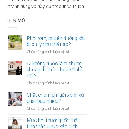
thành đúng và đầy đủ theo thỏa thuận.
TIN MỚI
Phơi rơm, rạ trên đường sắt
bị xử lý như thế nào?
ở
Chức năng bình luận bị tắt
Phơi
rơm,
Ai không được làm chứng
rạ
khi lập di chúc thừa kế nhà
trên
đất?
đường
ở
Chức năng bình luận bị tắt
sắt
Ai
bị
không
Chặt chém phí gửi xe bị xử
xử
được
phạt bao nhiêu?
lý
làm
như
ở
Chức năng bình luận bị tắt
chứng
thế
Chặt
khi
nào?
chém
Mức bồi thường tổn thất
lập
phí
tinh thần được xác định
di