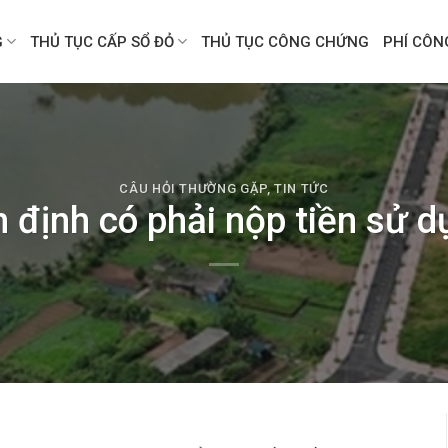
G
THỦ TỤC CẤP SỔ ĐỎ
THỦ TỤC CÔNG CHỨNG
PHÍ CÔ
CÂU HỎI THƯỜNG GẶP
,
TIN TỨC
 định có phải nộp tiền sử 