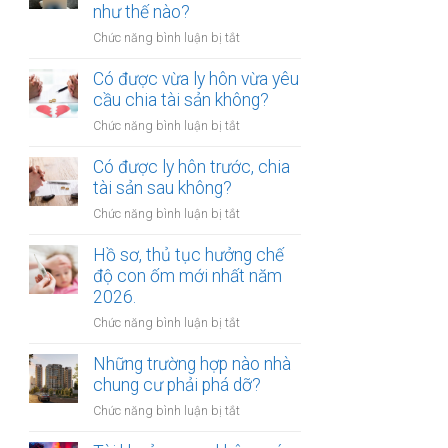
gửi
như thế nào?
chúc
xe
thừa
ở
Chức năng bình luận bị tắt
bị
kế
Mức
xử
nhà
bồi
Có được vừa ly hôn vừa yêu
phạt
đất?
thường
cầu chia tài sản không?
bao
tổn
nhiêu?
ở
Chức năng bình luận bị tắt
thất
Có
tinh
được
Có được ly hôn trước, chia
thần
vừa
tài sản sau không?
được
ly
xác
ở
Chức năng bình luận bị tắt
hôn
định
Có
vừa
như
được
Hồ sơ, thủ tục hưởng chế
yêu
thế
ly
độ con ốm mới nhất năm
cầu
nào?
hôn
2026.
chia
trước,
tài
ở
Chức năng bình luận bị tắt
chia
sản
Hồ
tài
không?
sơ,
Những trường hợp nào nhà
sản
thủ
chung cư phải phá dỡ?
sau
tục
không?
ở
Chức năng bình luận bị tắt
hưởng
Những
chế