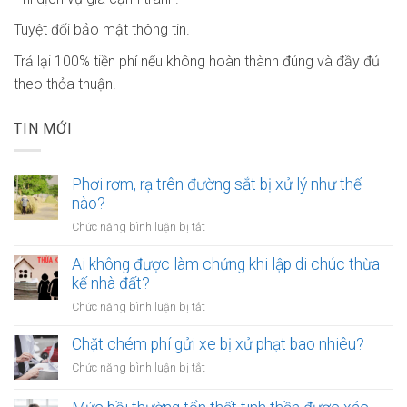
Tuyệt đối bảo mật thông tin.
Trả lại 100% tiền phí nếu không hoàn thành đúng và đầy đủ
theo thỏa thuận.
TIN MỚI
Phơi rơm, rạ trên đường sắt bị xử lý như thế
nào?
ở
Chức năng bình luận bị tắt
Phơi
rơm,
Ai không được làm chứng khi lập di chúc thừa
rạ
kế nhà đất?
trên
ở
Chức năng bình luận bị tắt
đường
Ai
sắt
không
Chặt chém phí gửi xe bị xử phạt bao nhiêu?
bị
được
xử
ở
Chức năng bình luận bị tắt
làm
lý
Chặt
chứng
như
chém