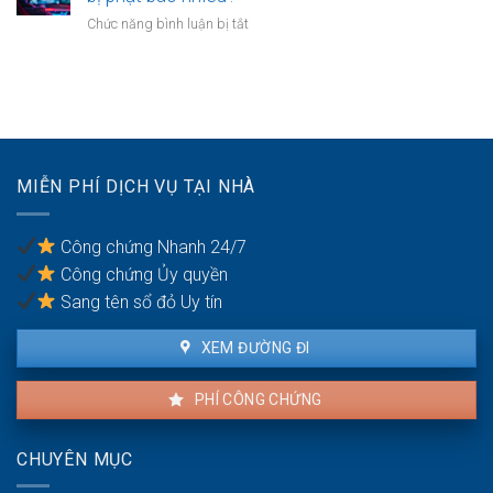
nào
ốm
ở
Chức năng bình luận bị tắt
nhà
mới
Tài
chung
nhất
khoản
cư
năm
game
phải
2026.
không
phá
xác
dỡ?
thực
số
MIỄN PHÍ DỊCH VỤ TẠI NHÀ
điện
thoại
bị
Công chứng Nhanh 24/7
phạt
Công chứng Ủy quyền
bao
nhiêu?
Sang tên sổ đỏ Uy tín
XEM ĐƯỜNG ĐI
PHÍ CÔNG CHỨNG
CHUYÊN MỤC