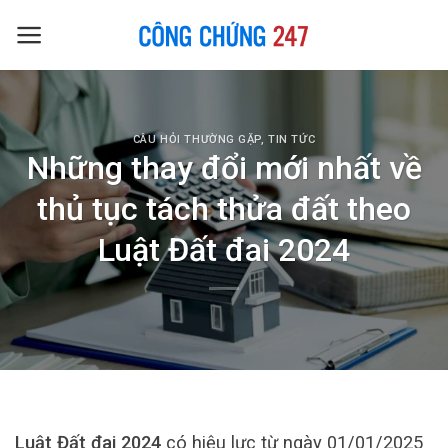
Skip
to
content
CÂU HỎI THƯỜNG GẶP
,
TIN TỨC
Những thay đổi mới nhất về
thủ tục tách thửa đất theo
Luật Đất đai 2024
Luật Đất đai 2024
có hiệu lực từ ngày 01/01/2025