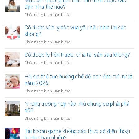
Mức bồi thường tổn thất tinh thần được xác
khi
thế
phí
định như thế nào?
lập
nào?
gửi
di
ở
Chức năng bình luận bị tắt
xe
chúc
Mức
bị
thừa
bồi
Có được vừa ly hôn vừa yêu cầu chia tài sản
xử
kế
thường
không?
phạt
nhà
tổn
bao
ở
Chức năng bình luận bị tắt
đất?
thất
nhiêu?
Có
tinh
được
Có được ly hôn trước, chia tài sản sau không?
thần
vừa
được
ở
Chức năng bình luận bị tắt
ly
xác
Có
hôn
định
được
Hồ sơ, thủ tục hưởng chế độ con ốm mới nhất
vừa
như
ly
năm 2026.
yêu
thế
hôn
cầu
ở
Chức năng bình luận bị tắt
nào?
trước,
chia
Hồ
chia
tài
sơ,
Những trường hợp nào nhà chung cư phải phá
tài
sản
thủ
dỡ?
sản
không?
tục
sau
ở
Chức năng bình luận bị tắt
hưởng
không?
Những
chế
trường
Tài khoản game không xác thực số điện thoại
độ
hợp
bị phạt bao nhiêu?
con