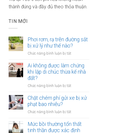
thành đúng và đầy đủ theo thỏa thuận.
TIN MỚI
Phơi rơm, rạ trên đường sắt
bị xử lý như thế nào?
ở
Chức năng bình luận bị tắt
Phơi
rơm,
Ai không được làm chứng
rạ
khi lập di chúc thừa kế nhà
trên
đất?
đường
ở
Chức năng bình luận bị tắt
sắt
Ai
bị
không
Chặt chém phí gửi xe bị xử
xử
được
phạt bao nhiêu?
lý
làm
như
ở
Chức năng bình luận bị tắt
chứng
thế
Chặt
khi
nào?
chém
Mức bồi thường tổn thất
lập
phí
tinh thần được xác định
di