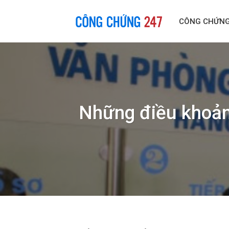
Skip
to
CÔNG CHỨN
content
Những điều khoản 