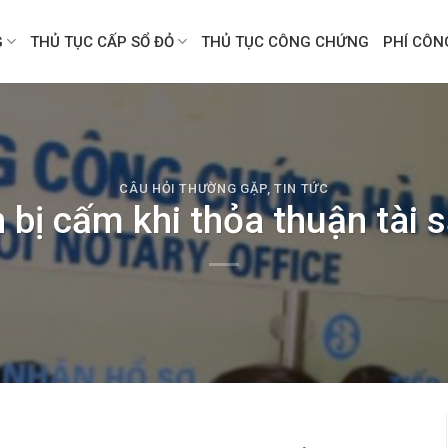
G
THỦ TỤC CẤP SỔ ĐỎ
THỦ TỤC CÔNG CHỨNG
PHÍ CÔ
CÂU HỎI THƯỜNG GẶP
,
TIN TỨC
bị cấm khi thỏa thuận tài 