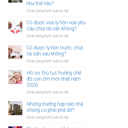
gửi
như thế nào?
chúc
xe
thừa
ở
Chức năng bình luận bị tắt
bị
kế
Mức
xử
nhà
bồi
Có được vừa ly hôn vừa yêu
phạt
đất?
thường
cầu chia tài sản không?
bao
tổn
nhiêu?
ở
Chức năng bình luận bị tắt
thất
Có
tinh
được
Có được ly hôn trước, chia
thần
vừa
tài sản sau không?
được
ly
xác
ở
Chức năng bình luận bị tắt
hôn
định
Có
vừa
như
được
Hồ sơ, thủ tục hưởng chế
yêu
thế
ly
độ con ốm mới nhất năm
cầu
nào?
hôn
2026.
chia
trước,
tài
ở
Chức năng bình luận bị tắt
chia
sản
Hồ
tài
không?
sơ,
Những trường hợp nào nhà
sản
thủ
chung cư phải phá dỡ?
sau
tục
không?
ở
Chức năng bình luận bị tắt
hưởng
Những
chế