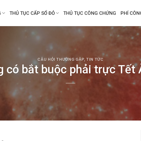
G
THỦ TỤC CẤP SỔ ĐỎ
THỦ TỤC CÔNG CHỨNG
PHÍ CÔ
CÂU HỎI THƯỜNG GẶP
,
TIN TỨC
 có bắt buộc phải trực Tết