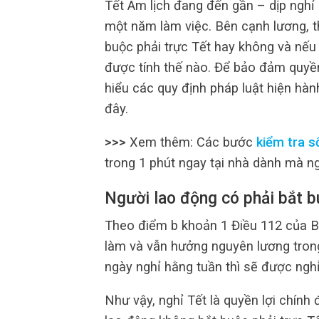
Tết Âm lịch đang đến gần – dịp nghỉ
một năm làm việc. Bên cạnh lương, t
buộc phải trực Tết hay không và nếu 
được tính thế nào. Để bảo đảm quyề
hiểu các quy định pháp luật hiện hàn
đây.
>>>
Xem thêm: Các bước
kiểm tra s
trong 1 phút ngay tại nhà dành mà ng
Người lao động có phải bắt b
Theo điểm b khoản 1 Điều 112 của B
làm và vẫn hưởng nguyên lương trong
ngày nghỉ hằng tuần thì sẽ được nghỉ
Như vậy, nghỉ Tết là quyền lợi chính