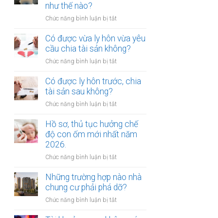
gửi
như thế nào?
chúc
xe
thừa
ở
Chức năng bình luận bị tắt
bị
kế
Mức
xử
nhà
bồi
Có được vừa ly hôn vừa yêu
phạt
đất?
thường
cầu chia tài sản không?
bao
tổn
nhiêu?
ở
Chức năng bình luận bị tắt
thất
Có
tinh
được
Có được ly hôn trước, chia
thần
vừa
tài sản sau không?
được
ly
xác
ở
Chức năng bình luận bị tắt
hôn
định
Có
vừa
như
được
Hồ sơ, thủ tục hưởng chế
yêu
thế
ly
độ con ốm mới nhất năm
cầu
nào?
hôn
2026.
chia
trước,
tài
ở
Chức năng bình luận bị tắt
chia
sản
Hồ
tài
không?
sơ,
Những trường hợp nào nhà
sản
thủ
chung cư phải phá dỡ?
sau
tục
không?
ở
Chức năng bình luận bị tắt
hưởng
Những
chế