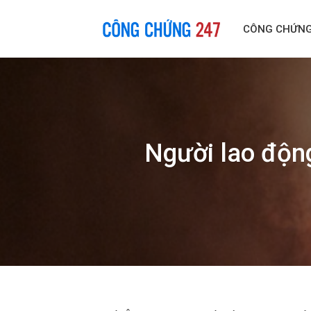
Skip
to
CÔNG CHỨN
content
Người lao động