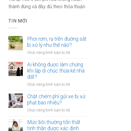
thành đúng và đầy đủ theo thỏa thuận.
TIN MỚI
Phơi rơm, rạ trên đường sắt
bị xử lý như thế nào?
ở
Chức năng bình luận bị tắt
Phơi
rơm,
Ai không được làm chứng
rạ
khi lập di chúc thừa kế nhà
trên
đất?
đường
ở
Chức năng bình luận bị tắt
sắt
Ai
bị
không
Chặt chém phí gửi xe bị xử
xử
được
phạt bao nhiêu?
lý
làm
như
ở
Chức năng bình luận bị tắt
chứng
thế
Chặt
khi
nào?
chém
Mức bồi thường tổn thất
lập
phí
tinh thần được xác định
di