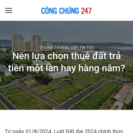
Skip
to
content
CÂU HỎI THƯỜNG GẶP
,
TIN TỨC
Nên lựa chọn thuê đất trả
tiền một lần hay hàng năm?
Từ ngày 01/8/2024, Luật Đất đai 2024 chính thức