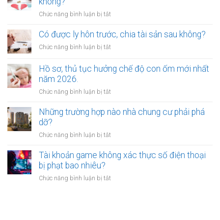
không?
phạt
nhà
tổn
bao
ở
Chức năng bình luận bị tắt
đất?
thất
nhiêu?
Có
tinh
được
Có được ly hôn trước, chia tài sản sau không?
thần
vừa
được
ở
Chức năng bình luận bị tắt
ly
xác
Có
hôn
định
được
Hồ sơ, thủ tục hưởng chế độ con ốm mới nhất
vừa
như
ly
năm 2026.
yêu
thế
hôn
cầu
ở
Chức năng bình luận bị tắt
nào?
trước,
chia
Hồ
chia
tài
sơ,
Những trường hợp nào nhà chung cư phải phá
tài
sản
thủ
dỡ?
sản
không?
tục
sau
ở
Chức năng bình luận bị tắt
hưởng
không?
Những
chế
trường
Tài khoản game không xác thực số điện thoại
độ
hợp
bị phạt bao nhiêu?
con
nào
ốm
ở
Chức năng bình luận bị tắt
nhà
mới
Tài
chung
nhất
khoản
cư
năm
game
phải
2026.
không
phá