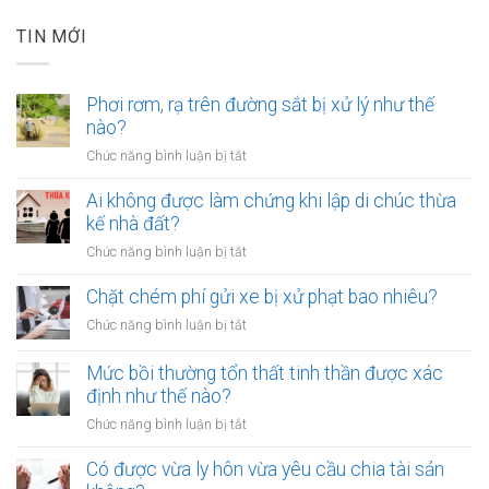
TIN MỚI
Phơi rơm, rạ trên đường sắt bị xử lý như thế
nào?
ở
Chức năng bình luận bị tắt
Phơi
rơm,
Ai không được làm chứng khi lập di chúc thừa
rạ
kế nhà đất?
trên
ở
Chức năng bình luận bị tắt
đường
Ai
sắt
không
Chặt chém phí gửi xe bị xử phạt bao nhiêu?
bị
được
xử
ở
Chức năng bình luận bị tắt
làm
lý
Chặt
chứng
như
chém
Mức bồi thường tổn thất tinh thần được xác
khi
thế
phí
định như thế nào?
lập
nào?
gửi
di
ở
Chức năng bình luận bị tắt
xe
chúc
Mức
bị
thừa
bồi
Có được vừa ly hôn vừa yêu cầu chia tài sản
xử
kế
thường