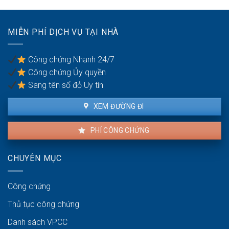
xác
dỡ?
thực
số
MIỄN PHÍ DỊCH VỤ TẠI NHÀ
điện
thoại
bị
Công chứng Nhanh 24/7
phạt
Công chứng Ủy quyền
bao
nhiêu?
Sang tên sổ đỏ Uy tín
XEM ĐƯỜNG ĐI
PHÍ CÔNG CHỨNG
CHUYÊN MỤC
Công chứng
Thủ tục công chứng
Danh sách VPCC