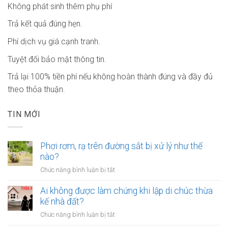
Không phát sinh thêm phụ phí
Trả kết quả đúng hẹn.
Phí dịch vụ giá cạnh tranh.
Tuyệt đối bảo mật thông tin.
Trả lại 100% tiền phí nếu không hoàn thành đúng và đầy đủ
theo thỏa thuận.
TIN MỚI
Phơi rơm, rạ trên đường sắt bị xử lý như thế
nào?
ở
Chức năng bình luận bị tắt
Phơi
rơm,
Ai không được làm chứng khi lập di chúc thừa
rạ
kế nhà đất?
trên
ở
Chức năng bình luận bị tắt
đường
Ai
sắt