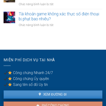
tục
sau
ở
Chức năng bình luận bị tắt
hưởng
không?
Những
chế
trường
Tài khoản game không xác thực số điện thoại
độ
hợp
bị phạt bao nhiêu?
con
nào
ốm
ở
Chức năng bình luận bị tắt
nhà
mới
Tài
chung
nhất
khoản
cư
năm
game
phải
2026.
không
phá
xác
dỡ?
thực
số
MIỄN PHÍ DỊCH VỤ TẠI NHÀ
điện
thoại
bị
Công chứng Nhanh 24/7
phạt
Công chứng Ủy quyền
bao
nhiêu?
Sang tên sổ đỏ Uy tín
XEM ĐƯỜNG ĐI
PHÍ CÔNG CHỨNG