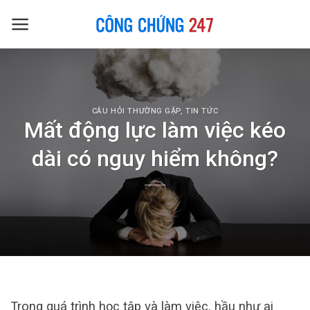
Skip
to
content
CÂU HỎI THƯỜNG GẶP
,
TIN TỨC
Mất động lực làm việc kéo
dài có nguy hiểm không?
Trong quá trình học tập và làm việc, hầu như ai