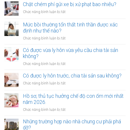
không
Chặt chém phí gửi xe bị xử phạt bao nhiêu?
bị
được
xử
ở
Chức năng bình luận bị tắt
làm
lý
Chặt
chứng
như
chém
Mức bồi thường tổn thất tinh thần được xác
khi
thế
phí
định như thế nào?
lập
nào?
gửi
di
ở
Chức năng bình luận bị tắt
xe
chúc
Mức
bị
thừa
bồi
Có được vừa ly hôn vừa yêu cầu chia tài sản
xử
kế
thường
không?
phạt
nhà
tổn
bao
ở
Chức năng bình luận bị tắt
đất?
thất
nhiêu?
Có
tinh
được
Có được ly hôn trước, chia tài sản sau không?
thần
vừa
được
ở
Chức năng bình luận bị tắt
ly
xác
Có
hôn
định
được
Hồ sơ, thủ tục hưởng chế độ con ốm mới nhất
vừa
như
ly
năm 2026.
yêu
thế
hôn
cầu
ở
Chức năng bình luận bị tắt
nào?
trước,
chia
Hồ
chia
tài
sơ,
Những trường hợp nào nhà chung cư phải phá
tài
sản
thủ
dỡ?
sản
không?