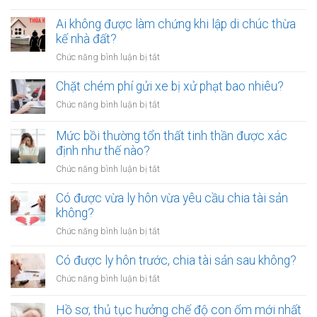
Phơi
rơm,
Ai không được làm chứng khi lập di chúc thừa
rạ
kế nhà đất?
trên
ở
Chức năng bình luận bị tắt
đường
Ai
sắt
không
Chặt chém phí gửi xe bị xử phạt bao nhiêu?
bị
được
xử
ở
Chức năng bình luận bị tắt
làm
lý
Chặt
chứng
như
chém
Mức bồi thường tổn thất tinh thần được xác
khi
thế
phí
định như thế nào?
lập
nào?
gửi
di
ở
Chức năng bình luận bị tắt
xe
chúc
Mức
bị
thừa
bồi
Có được vừa ly hôn vừa yêu cầu chia tài sản
xử
kế
thường
không?
phạt
nhà
tổn
bao
ở
Chức năng bình luận bị tắt
đất?
thất
nhiêu?
Có
tinh
được
Có được ly hôn trước, chia tài sản sau không?
thần
vừa
được
ở
Chức năng bình luận bị tắt
ly
xác
Có
hôn
định
được
Hồ sơ, thủ tục hưởng chế độ con ốm mới nhất
vừa
như