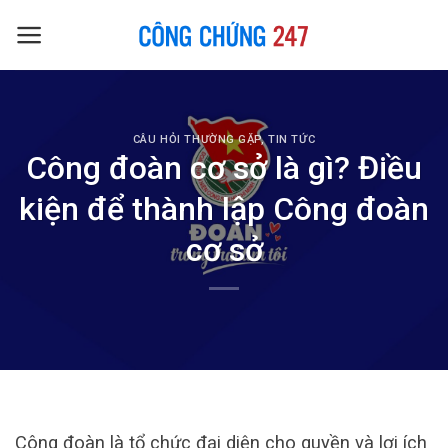
Skip
to
content
CÂU HỎI THƯỜNG GẶP
,
TIN TỨC
Công đoàn cơ sở là gì? Điều
kiện để thành lập Công đoàn
cơ sở
Công đoàn là tổ chức đại diện cho quyền và lợi ích