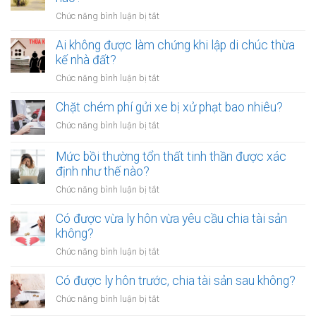
ở
Chức năng bình luận bị tắt
Phơi
rơm,
Ai không được làm chứng khi lập di chúc thừa
rạ
kế nhà đất?
trên
ở
Chức năng bình luận bị tắt
đường
Ai
sắt
không
Chặt chém phí gửi xe bị xử phạt bao nhiêu?
bị
được
xử
ở
Chức năng bình luận bị tắt
làm
lý
Chặt
chứng
như
chém
Mức bồi thường tổn thất tinh thần được xác
khi
thế
phí
định như thế nào?
lập
nào?
gửi
di
ở
Chức năng bình luận bị tắt
xe
chúc
Mức
bị
thừa
bồi
Có được vừa ly hôn vừa yêu cầu chia tài sản
xử
kế
thường
không?
phạt
nhà
tổn
bao
ở
Chức năng bình luận bị tắt
đất?
thất
nhiêu?
Có
tinh
được
Có được ly hôn trước, chia tài sản sau không?
thần
vừa
được
ở
Chức năng bình luận bị tắt
ly
xác
Có