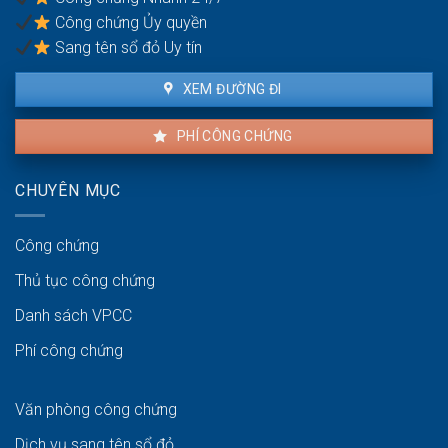
phạt
Công chứng Ủy quyền
bao
nhiêu?
Sang tên sổ đỏ Uy tín
XEM ĐƯỜNG ĐI
PHÍ CÔNG CHỨNG
CHUYÊN MỤC
Công chứng
Thủ tục công chứng
Danh sách VPCC
Phí công chứng
Văn phòng công chứng
Dịch vụ sang tên sổ đỏ