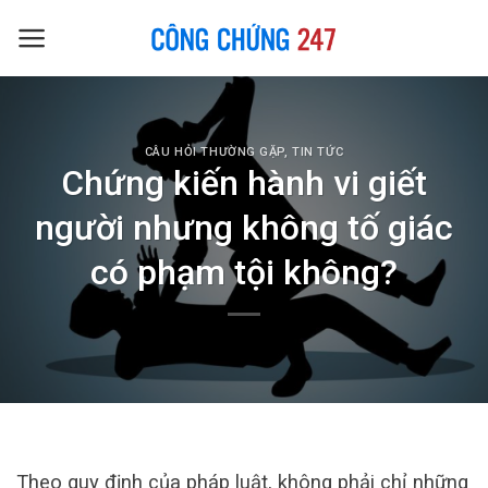
Skip
to
content
CÂU HỎI THƯỜNG GẶP
,
TIN TỨC
Chứng kiến hành vi giết
người nhưng không tố giác
có phạm tội không?
Theo quy định của pháp luật, không phải chỉ những