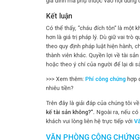
gia đình mà phụ thuộc vào nội dung 
Kết luận
Có thể thấy, “cháu đích tôn” là một 
hơn là giá trị pháp lý. Dù giữ vai tr
theo quy định pháp luật hiện hành, 
thành viên khác. Quyền lợi về tài sả
hoặc theo ý chí của người để lại di s
>>> Xem thêm:
Phí công chứng
hợp đ
nhiêu tiền?
Trên đây là giải đáp của chúng tôi v
kế tài sản không?”.
Ngoài ra, nếu có
khách vui lòng liên hệ trực tiếp với
V
VĂN PHÒNG CÔNG CHỨNG