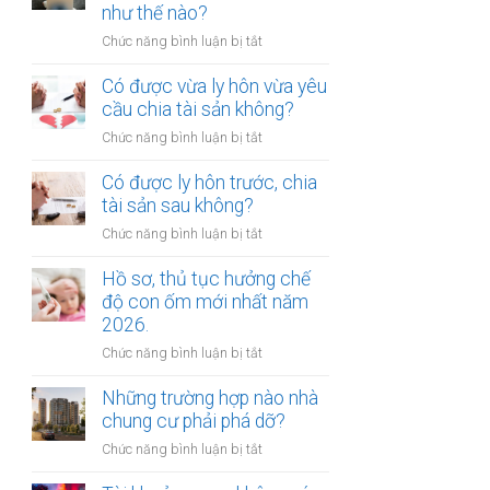
gửi
như thế nào?
chúc
xe
thừa
ở
Chức năng bình luận bị tắt
bị
kế
Mức
xử
nhà
bồi
Có được vừa ly hôn vừa yêu
phạt
đất?
thường
cầu chia tài sản không?
bao
tổn
nhiêu?
ở
Chức năng bình luận bị tắt
thất
Có
tinh
được
Có được ly hôn trước, chia
thần
vừa
tài sản sau không?
được
ly
xác
ở
Chức năng bình luận bị tắt
hôn
định
Có
vừa
như
được
Hồ sơ, thủ tục hưởng chế
yêu
thế
ly
độ con ốm mới nhất năm
cầu
nào?
hôn
2026.
chia
trước,
tài
ở
Chức năng bình luận bị tắt
chia
sản
Hồ
tài
không?
sơ,
Những trường hợp nào nhà
sản
thủ
chung cư phải phá dỡ?
sau
tục
không?
ở
Chức năng bình luận bị tắt
hưởng
Những
chế