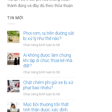
thành đúng và đầy đủ theo thỏa thuận.
TIN MỚI
Phơi rơm, rạ trên đường sắt
bị xử lý như thế nào?
ở
Chức năng bình luận bị tắt
Phơi
rơm,
Ai không được làm chứng
rạ
khi lập di chúc thừa kế nhà
trên
đất?
đường
ở
Chức năng bình luận bị tắt
sắt
Ai
bị
không
Chặt chém phí gửi xe bị xử
xử
được
phạt bao nhiêu?
lý
làm
như
ở
Chức năng bình luận bị tắt
chứng
thế
Chặt
khi
nào?
chém
Mức bồi thường tổn thất
lập
phí
tinh thần được xác định
di