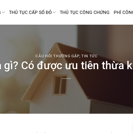
G
THỦ TỤC CẤP SỔ ĐỎ
THỦ TỤC CÔNG CHỨNG
PHÍ CÔ
CÂU HỎI THƯỜNG GẶP
,
TIN TỨC
à gì? Có được ưu tiên thừa k