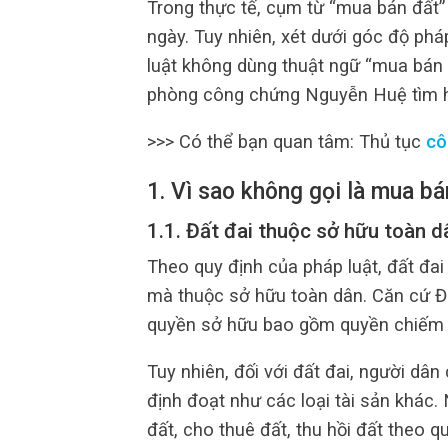
Trong thực tế, cụm từ “mua bán đất”
ngày. Tuy nhiên, xét dưới góc độ phá
luật không dùng thuật ngữ “mua bán 
phòng công chứng Nguyễn Huệ tìm hiể
>>> Có thể bạn quan tâm: Thủ tục
cô
1. Vì sao không gọi là mua bá
1.1. Đất đai thuộc sở hữu toàn d
Theo quy định của pháp luật, đất đa
mà thuộc sở hữu toàn dân. Căn cứ Đ
quyền sở hữu bao gồm quyền chiếm h
Tuy nhiên, đối với đất đai, người d
định đoạt như các loại tài sản khác.
đất, cho thuê đất, thu hồi đất theo q