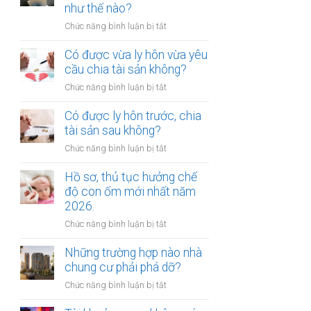
gửi
như thế nào?
chúc
xe
thừa
ở
Chức năng bình luận bị tắt
bị
kế
Mức
xử
nhà
bồi
Có được vừa ly hôn vừa yêu
phạt
đất?
thường
cầu chia tài sản không?
bao
tổn
nhiêu?
ở
Chức năng bình luận bị tắt
thất
Có
tinh
được
Có được ly hôn trước, chia
thần
vừa
tài sản sau không?
được
ly
xác
ở
Chức năng bình luận bị tắt
hôn
định
Có
vừa
như
được
Hồ sơ, thủ tục hưởng chế
yêu
thế
ly
độ con ốm mới nhất năm
cầu
nào?
hôn
2026.
chia
trước,
tài
ở
Chức năng bình luận bị tắt
chia
sản
Hồ
tài
không?
sơ,
Những trường hợp nào nhà
sản
thủ
chung cư phải phá dỡ?
sau
tục
không?
ở
Chức năng bình luận bị tắt
hưởng
Những
chế