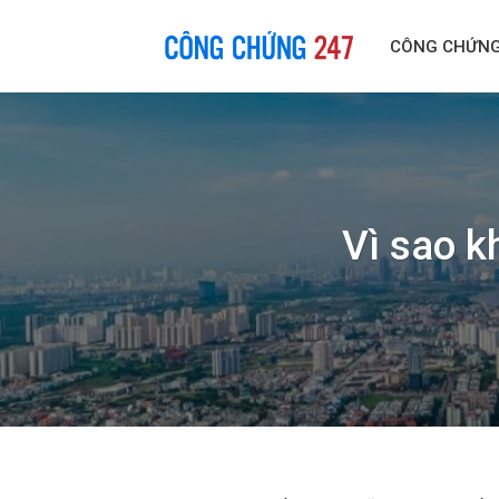
Skip
to
CÔNG CHỨN
content
Vì sao k