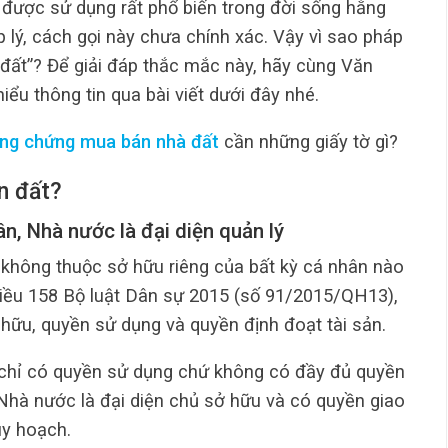
 được sử dụng rất phổ biến trong đời sống hằng
p lý, cách gọi này chưa chính xác. Vậy vì sao pháp
đất”? Để giải đáp thắc mắc này, hãy cùng Văn
u thông tin qua bài viết dưới đây nhé.
ng chứng mua bán nhà đất
cần những giấy tờ gì?
n đất?
ân, Nhà nước là đại diện quản lý
i không thuộc sở hữu riêng của bất kỳ cá nhân nào
iều 158 Bộ luật Dân sự 2015 (số 91/2015/QH13),
ữu, quyền sử dụng và quyền định đoạt tài sản.
ân chỉ có quyền sử dụng chứ không có đầy đủ quyền
 Nhà nước là đại diện chủ sở hữu và có quyền giao
uy hoạch.