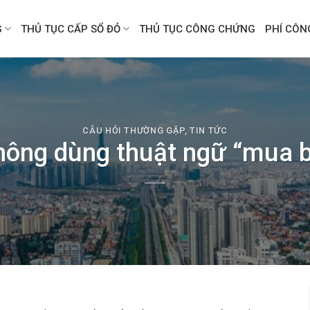
G
THỦ TỤC CẤP SỔ ĐỎ
THỦ TỤC CÔNG CHỨNG
PHÍ CÔ
CÂU HỎI THƯỜNG GẶP
,
TIN TỨC
hông dùng thuật ngữ “mua 