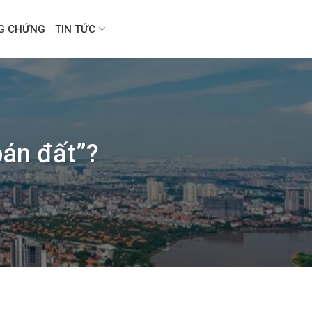
NG CHỨNG
TIN TỨC
bán đất”?