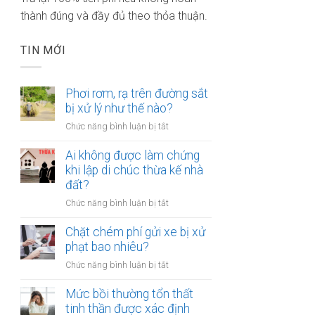
thành đúng và đầy đủ theo thỏa thuận.
TIN MỚI
Phơi rơm, rạ trên đường sắt
bị xử lý như thế nào?
ở
Chức năng bình luận bị tắt
Phơi
rơm,
Ai không được làm chứng
rạ
khi lập di chúc thừa kế nhà
trên
đất?
đường
ở
Chức năng bình luận bị tắt
sắt
Ai
bị
không
Chặt chém phí gửi xe bị xử
xử
được
phạt bao nhiêu?
lý
làm
như
ở
Chức năng bình luận bị tắt
chứng
thế
Chặt
khi
nào?
chém
Mức bồi thường tổn thất
lập
phí
tinh thần được xác định
di