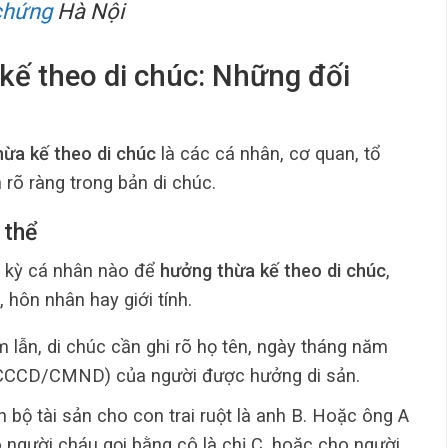
chứng
Hà Nội
kế theo di chúc: Những đối
ừa kế theo di chúc
là các cá nhân, cơ quan, tổ
 rõ ràng trong bản di chúc.
 thể
ất kỳ cá nhân nào để
hưởng thừa kế theo di chúc
,
 hôn nhân hay giới tính.
 lẫn, di chúc cần ghi rõ họ tên, ngày tháng năm
ân (CCCD/CMND) của người được hưởng di sản.
n bộ tài sản cho con trai ruột là anh B. Hoặc ông A
o người cháu gọi bằng cô là chị C, hoặc cho người