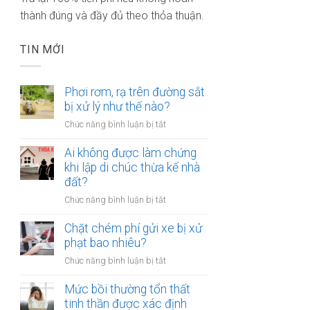
thành đúng và đầy đủ theo thỏa thuận.
TIN MỚI
Phơi rơm, rạ trên đường sắt
bị xử lý như thế nào?
ở
Chức năng bình luận bị tắt
Phơi
rơm,
Ai không được làm chứng
rạ
khi lập di chúc thừa kế nhà
trên
đất?
đường
ở
Chức năng bình luận bị tắt
sắt
Ai
bị
không
Chặt chém phí gửi xe bị xử
xử
được
phạt bao nhiêu?
lý
làm
như
ở
Chức năng bình luận bị tắt
chứng
thế
Chặt
khi
nào?
chém
Mức bồi thường tổn thất
lập
phí
tinh thần được xác định
di