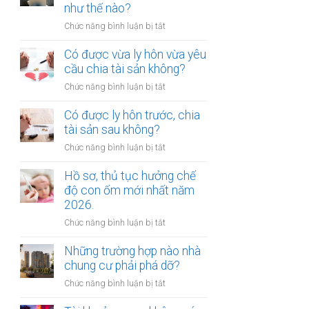
gửi
như thế nào?
chúc
xe
thừa
ở
Chức năng bình luận bị tắt
bị
kế
Mức
xử
nhà
bồi
Có được vừa ly hôn vừa yêu
phạt
đất?
thường
cầu chia tài sản không?
bao
tổn
nhiêu?
ở
Chức năng bình luận bị tắt
thất
Có
tinh
được
Có được ly hôn trước, chia
thần
vừa
tài sản sau không?
được
ly
xác
ở
Chức năng bình luận bị tắt
hôn
định
Có
vừa
như
được
Hồ sơ, thủ tục hưởng chế
yêu
thế
ly
độ con ốm mới nhất năm
cầu
nào?
hôn
2026.
chia
trước,
tài
ở
Chức năng bình luận bị tắt
chia
sản
Hồ
tài
không?
sơ,
Những trường hợp nào nhà
sản
thủ
chung cư phải phá dỡ?
sau
tục
không?
ở
Chức năng bình luận bị tắt
hưởng
Những
chế