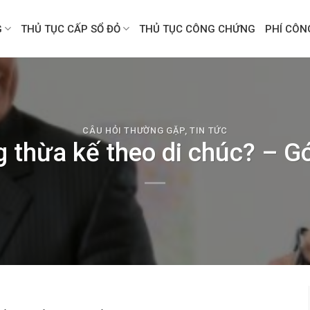
G
THỦ TỤC CẤP SỔ ĐỎ
THỦ TỤC CÔNG CHỨNG
PHÍ CÔ
CÂU HỎI THƯỜNG GẶP
,
TIN TỨC
 thừa kế theo di chúc? – Gó