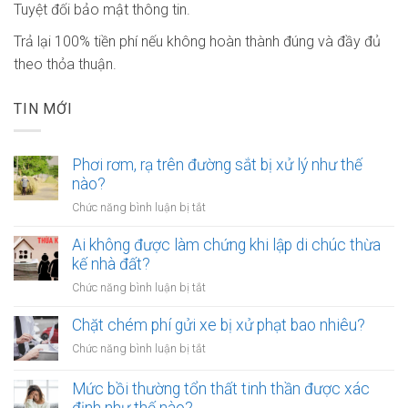
Tuyệt đối bảo mật thông tin.
Trả lại 100% tiền phí nếu không hoàn thành đúng và đầy đủ
theo thỏa thuận.
TIN MỚI
Phơi rơm, rạ trên đường sắt bị xử lý như thế
nào?
ở
Chức năng bình luận bị tắt
Phơi
rơm,
Ai không được làm chứng khi lập di chúc thừa
rạ
kế nhà đất?
trên
ở
Chức năng bình luận bị tắt
đường
Ai
sắt
không
Chặt chém phí gửi xe bị xử phạt bao nhiêu?
bị
được
xử
ở
Chức năng bình luận bị tắt
làm
lý
Chặt
chứng
như
chém
Mức bồi thường tổn thất tinh thần được xác
khi
thế
phí