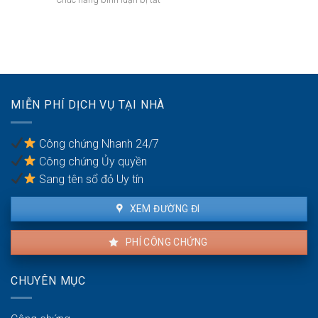
Chức năng bình luận bị tắt
nhà
mới
Tài
chung
nhất
khoản
cư
năm
game
phải
2026.
không
phá
xác
dỡ?
thực
số
MIỄN PHÍ DỊCH VỤ TẠI NHÀ
điện
thoại
bị
Công chứng Nhanh 24/7
phạt
Công chứng Ủy quyền
bao
nhiêu?
Sang tên sổ đỏ Uy tín
XEM ĐƯỜNG ĐI
PHÍ CÔNG CHỨNG
CHUYÊN MỤC