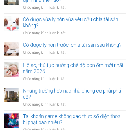
định như thế nào?
lập
nào?
gửi
di
ở
Chức năng bình luận bị tắt
xe
chúc
Mức
bị
thừa
bồi
Có được vừa ly hôn vừa yêu cầu chia tài sản
xử
kế
thường
không?
phạt
nhà
tổn
bao
ở
Chức năng bình luận bị tắt
đất?
thất
nhiêu?
Có
tinh
được
Có được ly hôn trước, chia tài sản sau không?
thần
vừa
được
ở
Chức năng bình luận bị tắt
ly
xác
Có
hôn
định
được
Hồ sơ, thủ tục hưởng chế độ con ốm mới nhất
vừa
như
ly
năm 2026.
yêu
thế
hôn
cầu
ở
Chức năng bình luận bị tắt
nào?
trước,
chia
Hồ
chia
tài
sơ,
Những trường hợp nào nhà chung cư phải phá
tài
sản
thủ
dỡ?
sản
không?
tục
sau
ở
Chức năng bình luận bị tắt
hưởng
không?
Những
chế
trường
Tài khoản game không xác thực số điện thoại
độ
hợp
bị phạt bao nhiêu?
con
nào
ốm
ở