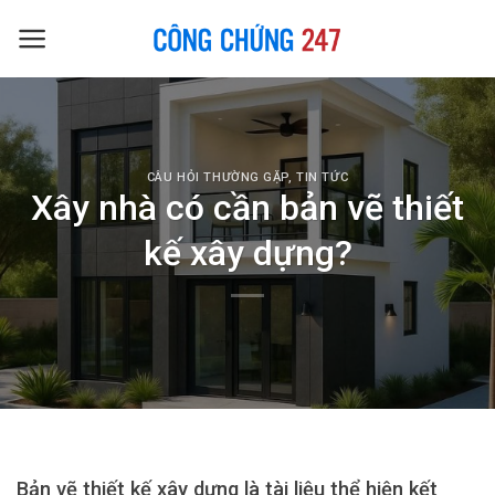
Skip
to
content
CÂU HỎI THƯỜNG GẶP
,
TIN TỨC
Xây nhà có cần bản vẽ thiết
kế xây dựng?
Bản vẽ thiết kế xây dựng là tài liệu thể hiện kết