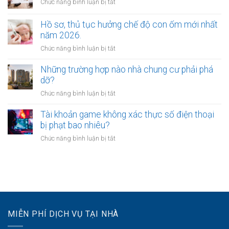
ở
Chức năng bình luận bị tắt
ly
xác
Có
hôn
định
được
Hồ sơ, thủ tục hưởng chế độ con ốm mới nhất
vừa
như
ly
năm 2026.
yêu
thế
hôn
cầu
ở
Chức năng bình luận bị tắt
nào?
trước,
chia
Hồ
chia
tài
sơ,
Những trường hợp nào nhà chung cư phải phá
tài
sản
thủ
dỡ?
sản
không?
tục
sau
ở
Chức năng bình luận bị tắt
hưởng
không?
Những
chế
trường
Tài khoản game không xác thực số điện thoại
độ
hợp
bị phạt bao nhiêu?
con
nào
ốm
ở
Chức năng bình luận bị tắt
nhà
mới
Tài
chung
nhất
khoản
cư
năm
game
phải
2026.
không
phá
xác
dỡ?
thực
số
MIỄN PHÍ DỊCH VỤ TẠI NHÀ
điện
thoại