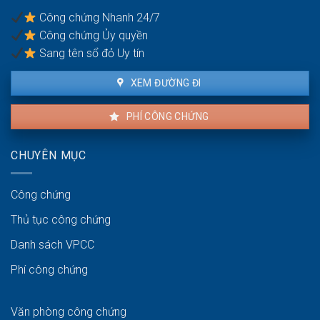
bị
Công chứng Nhanh 24/7
phạt
Công chứng Ủy quyền
bao
nhiêu?
Sang tên sổ đỏ Uy tín
XEM ĐƯỜNG ĐI
PHÍ CÔNG CHỨNG
CHUYÊN MỤC
Công chứng
Thủ tục công chứng
Danh sách VPCC
Phí công chứng
Văn phòng công chứng