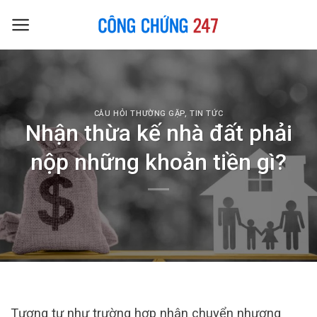
Skip
to
content
CÂU HỎI THƯỜNG GẶP
,
TIN TỨC
Nhận thừa kế nhà đất phải
nộp những khoản tiền gì?
Tương tự như trường hợp nhận chuyển nhượng