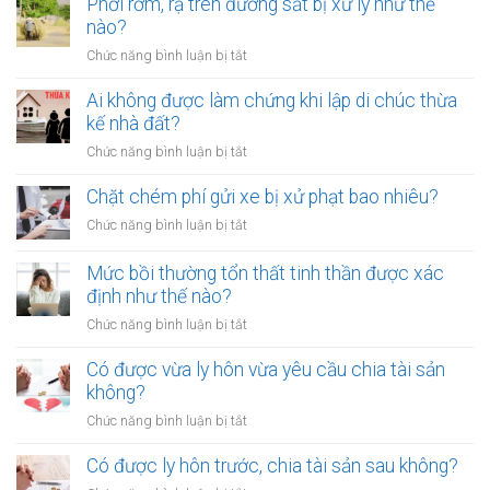
Phơi rơm, rạ trên đường sắt bị xử lý như thế
nào?
ở
Chức năng bình luận bị tắt
Phơi
rơm,
Ai không được làm chứng khi lập di chúc thừa
rạ
kế nhà đất?
trên
ở
Chức năng bình luận bị tắt
đường
Ai
sắt
không
Chặt chém phí gửi xe bị xử phạt bao nhiêu?
bị
được
xử
ở
Chức năng bình luận bị tắt
làm
lý
Chặt
chứng
như
chém
Mức bồi thường tổn thất tinh thần được xác
khi
thế
phí
định như thế nào?
lập
nào?
gửi
di
ở
Chức năng bình luận bị tắt
xe
chúc
Mức
bị
thừa
bồi
Có được vừa ly hôn vừa yêu cầu chia tài sản
xử
kế
thường
không?
phạt
nhà
tổn
bao
ở
Chức năng bình luận bị tắt
đất?
thất
nhiêu?
Có
tinh
được
Có được ly hôn trước, chia tài sản sau không?
thần
vừa
được