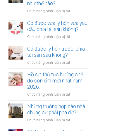
gửi
như thế nào?
chúc
xe
thừa
ở
Chức năng bình luận bị tắt
bị
kế
Mức
xử
nhà
bồi
Có được vừa ly hôn vừa yêu
phạt
đất?
thường
cầu chia tài sản không?
bao
tổn
nhiêu?
ở
Chức năng bình luận bị tắt
thất
Có
tinh
được
Có được ly hôn trước, chia
thần
vừa
tài sản sau không?
được
ly
xác
ở
Chức năng bình luận bị tắt
hôn
định
Có
vừa
như
được
Hồ sơ, thủ tục hưởng chế
yêu
thế
ly
độ con ốm mới nhất năm
cầu
nào?
hôn
2026.
chia
trước,
tài
ở
Chức năng bình luận bị tắt
chia
sản
Hồ
tài
không?
sơ,
Những trường hợp nào nhà
sản
thủ
chung cư phải phá dỡ?
sau
tục
không?
ở
Chức năng bình luận bị tắt
hưởng
Những
chế