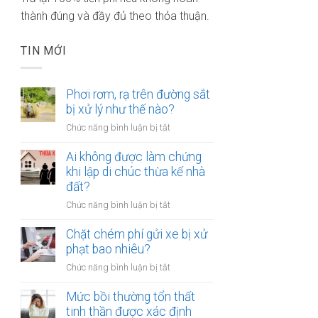
thành đúng và đầy đủ theo thỏa thuận.
TIN MỚI
Phơi rơm, rạ trên đường sắt
bị xử lý như thế nào?
ở
Chức năng bình luận bị tắt
Phơi
rơm,
Ai không được làm chứng
rạ
khi lập di chúc thừa kế nhà
trên
đất?
đường
ở
Chức năng bình luận bị tắt
sắt
Ai
bị
không
Chặt chém phí gửi xe bị xử
xử
được
phạt bao nhiêu?
lý
làm
như
ở
Chức năng bình luận bị tắt
chứng
thế
Chặt
khi
nào?
chém
Mức bồi thường tổn thất
lập
phí
tinh thần được xác định
di