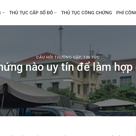
G
THỦ TỤC CẤP SỔ ĐỎ
THỦ TỤC CÔNG CHỨNG
PHÍ CÔ
CÂU HỎI THƯỜNG GẶP
,
TIN TỨC
hứng nào uy tín để làm hợp