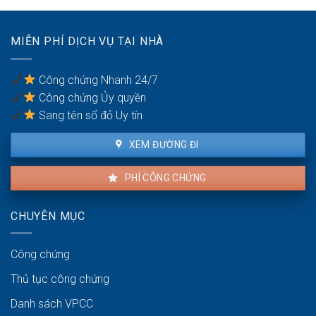
xác
dỡ?
thực
số
MIỄN PHÍ DỊCH VỤ TẠI NHÀ
điện
thoại
bị
Công chứng Nhanh 24/7
phạt
Công chứng Ủy quyền
bao
nhiêu?
Sang tên sổ đỏ Uy tín
XEM ĐƯỜNG ĐI
PHÍ CÔNG CHỨNG
CHUYÊN MỤC
Công chứng
Thủ tục công chứng
Danh sách VPCC