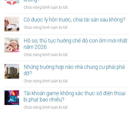
nhà
tổn
bao
ở
Chức năng bình luận bị tắt
đất?
thất
nhiêu?
Có
tinh
được
Có được ly hôn trước, chia tài sản sau không?
thần
vừa
được
ở
Chức năng bình luận bị tắt
ly
xác
Có
hôn
định
được
Hồ sơ, thủ tục hưởng chế độ con ốm mới nhất
vừa
như
ly
năm 2026.
yêu
thế
hôn
cầu
ở
Chức năng bình luận bị tắt
nào?
trước,
chia
Hồ
chia
tài
sơ,
Những trường hợp nào nhà chung cư phải phá
tài
sản
thủ
dỡ?
sản
không?
tục
sau
ở
Chức năng bình luận bị tắt
hưởng
không?
Những
chế
trường
Tài khoản game không xác thực số điện thoại
độ
hợp
bị phạt bao nhiêu?
con
nào
ốm
ở
Chức năng bình luận bị tắt
nhà
mới
Tài
chung
nhất
khoản
cư
năm
game
phải
2026.
không
phá