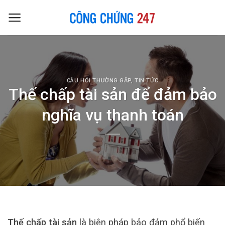
Skip
to
content
CÂU HỎI THƯỜNG GẶP
,
TIN TỨC
Thế chấp tài sản để đảm bảo
nghĩa vụ thanh toán
Thế chấp tài sản
là biện pháp bảo đảm phổ biến