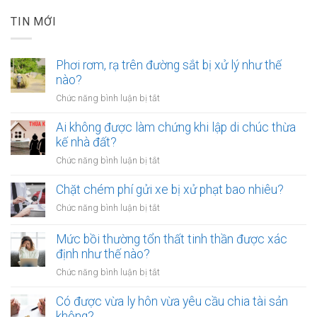
TIN MỚI
Phơi rơm, rạ trên đường sắt bị xử lý như thế
nào?
ở
Chức năng bình luận bị tắt
Phơi
rơm,
Ai không được làm chứng khi lập di chúc thừa
rạ
kế nhà đất?
trên
ở
Chức năng bình luận bị tắt
đường
Ai
sắt
không
Chặt chém phí gửi xe bị xử phạt bao nhiêu?
bị
được
xử
ở
Chức năng bình luận bị tắt
làm
lý
Chặt
chứng
như
chém
Mức bồi thường tổn thất tinh thần được xác
khi
thế
phí
định như thế nào?
lập
nào?
gửi
di
ở
Chức năng bình luận bị tắt
xe
chúc
Mức
bị
thừa
bồi
Có được vừa ly hôn vừa yêu cầu chia tài sản
xử
kế
thường
không?
phạt