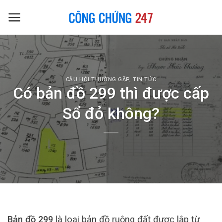
Skip
to
content
CÂU HỎI THƯỜNG GẶP
,
TIN TỨC
Có bản đồ 299 thì được cấp
Sổ đỏ không?
Bản đồ 299
là loại bản đồ ruộng đất được lập từ