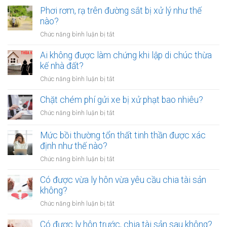
Phơi rơm, rạ trên đường sắt bị xử lý như thế
nào?
ở
Chức năng bình luận bị tắt
Phơi
rơm,
Ai không được làm chứng khi lập di chúc thừa
rạ
kế nhà đất?
trên
ở
Chức năng bình luận bị tắt
đường
Ai
sắt
không
Chặt chém phí gửi xe bị xử phạt bao nhiêu?
bị
được
xử
ở
Chức năng bình luận bị tắt
làm
lý
Chặt
chứng
như
chém
Mức bồi thường tổn thất tinh thần được xác
khi
thế
phí
định như thế nào?
lập
nào?
gửi
di
ở
Chức năng bình luận bị tắt
xe
chúc
Mức
bị
thừa
bồi
Có được vừa ly hôn vừa yêu cầu chia tài sản
xử
kế
thường
không?
phạt
nhà
tổn
bao
ở
Chức năng bình luận bị tắt
đất?
thất
nhiêu?
Có
tinh
được
Có được ly hôn trước, chia tài sản sau không?
thần