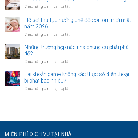
vừa
được
ở
Chức năng bình luận bị tắt
ly
xác
Có
hôn
định
được
Hồ sơ, thủ tục hưởng chế độ con ốm mới nhất
vừa
như
ly
năm 2026.
yêu
thế
hôn
cầu
ở
Chức năng bình luận bị tắt
nào?
trước,
chia
Hồ
chia
tài
sơ,
Những trường hợp nào nhà chung cư phải phá
tài
sản
thủ
dỡ?
sản
không?
tục
sau
ở
Chức năng bình luận bị tắt
hưởng
không?
Những
chế
trường
Tài khoản game không xác thực số điện thoại
độ
hợp
bị phạt bao nhiêu?
con
nào
ốm
ở
Chức năng bình luận bị tắt
nhà
mới
Tài
chung
nhất
khoản
cư
năm
game
phải
2026.
không
phá
xác
dỡ?
thực
số
MIỄN PHÍ DỊCH VỤ TẠI NHÀ
điện