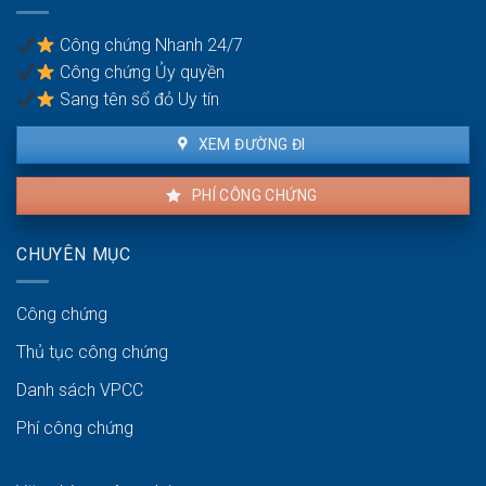
thoại
bị
Công chứng Nhanh 24/7
phạt
Công chứng Ủy quyền
bao
nhiêu?
Sang tên sổ đỏ Uy tín
XEM ĐƯỜNG ĐI
PHÍ CÔNG CHỨNG
CHUYÊN MỤC
Công chứng
Thủ tục công chứng
Danh sách VPCC
Phí công chứng