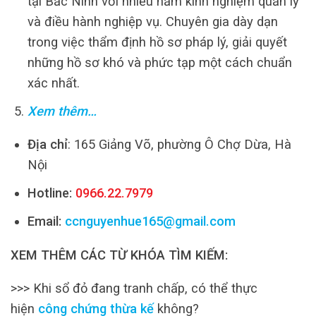
tại Bắc Ninh với nhiều năm kinh nghiệm quản lý
và điều hành nghiệp vụ. Chuyên gia dày dạn
trong việc thẩm định hồ sơ pháp lý, giải quyết
những hồ sơ khó và phức tạp một cách chuẩn
xác nhất.
Xem thêm…
Địa chỉ
: 165 Giảng Võ, phường Ô Chợ Dừa, Hà
Nội
Hotline:
0966.22.7979
Email:
ccnguyenhue165@gmail.com
XEM THÊM CÁC TỪ KHÓA TÌM KIẾM:
>>> Khi sổ đỏ đang tranh chấp, có thể thực
hiện
công chứng thừa kế
không?