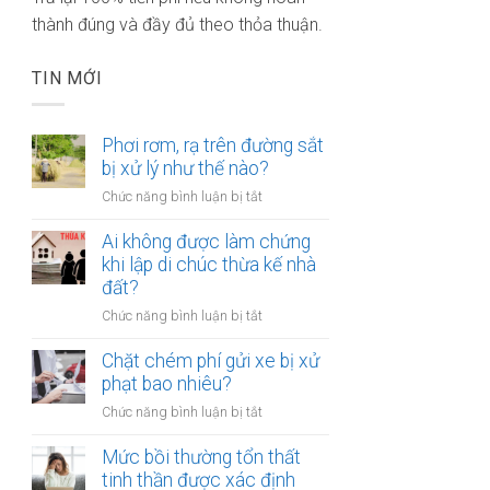
thành đúng và đầy đủ theo thỏa thuận.
TIN MỚI
Phơi rơm, rạ trên đường sắt
bị xử lý như thế nào?
ở
Chức năng bình luận bị tắt
Phơi
rơm,
Ai không được làm chứng
rạ
khi lập di chúc thừa kế nhà
trên
đất?
đường
ở
Chức năng bình luận bị tắt
sắt
Ai
bị
không
Chặt chém phí gửi xe bị xử
xử
được
phạt bao nhiêu?
lý
làm
như
ở
Chức năng bình luận bị tắt
chứng
thế
Chặt
khi
nào?
chém
Mức bồi thường tổn thất
lập
phí
tinh thần được xác định
di