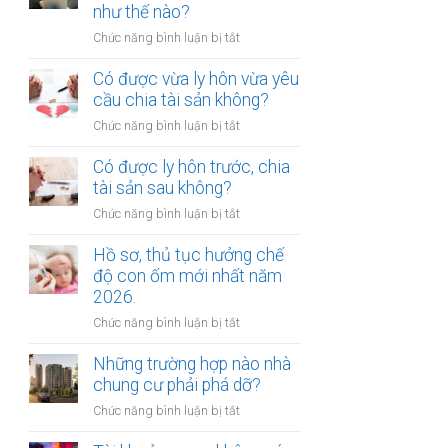
gửi
như thế nào?
chúc
xe
thừa
ở
Chức năng bình luận bị tắt
bị
kế
Mức
xử
nhà
bồi
Có được vừa ly hôn vừa yêu
phạt
đất?
thường
cầu chia tài sản không?
bao
tổn
nhiêu?
ở
Chức năng bình luận bị tắt
thất
Có
tinh
được
Có được ly hôn trước, chia
thần
vừa
tài sản sau không?
được
ly
xác
ở
Chức năng bình luận bị tắt
hôn
định
Có
vừa
như
được
Hồ sơ, thủ tục hưởng chế
yêu
thế
ly
độ con ốm mới nhất năm
cầu
nào?
hôn
2026.
chia
trước,
tài
ở
Chức năng bình luận bị tắt
chia
sản
Hồ
tài
không?
sơ,
Những trường hợp nào nhà
sản
thủ
chung cư phải phá dỡ?
sau
tục
không?
ở
Chức năng bình luận bị tắt
hưởng
Những
chế