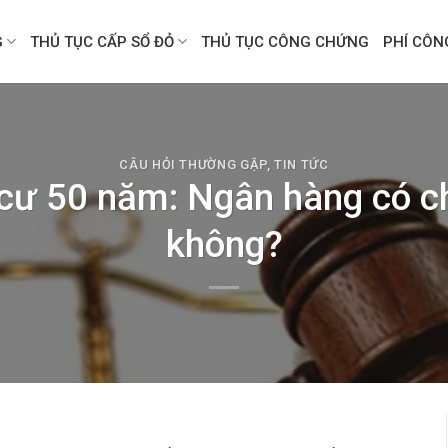
G
THỦ TỤC CẤP SỔ ĐỎ
THỦ TỤC CÔNG CHỨNG
PHÍ CÔ
CÂU HỎI THƯỜNG GẶP
,
TIN TỨC
cư 50 năm: Ngân hàng có c
không?