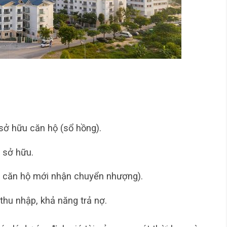
sở hữu căn hộ (sổ hồng).
 sở hữu.
 căn hộ mới nhận chuyển nhượng).
thu nhập, khả năng trả nợ.