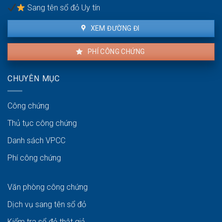
nhiêu?
Sang tên sổ đỏ Uy tín
XEM ĐƯỜNG ĐI
PHÍ CÔNG CHỨNG
CHUYÊN MỤC
Công chứng
Thủ tục công chứng
Danh sách VPCC
Phí công chứng
Văn phòng công chứng
Dịch vụ sang tên sổ đỏ
Kiểm tra sổ đỏ thật giả