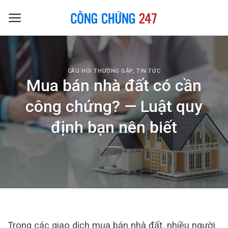
Skip
to
content
CÂU HỎI THƯỜNG GẶP
,
TIN TỨC
Mua bán nhà đất có cần
công chứng? — Luật quy
định bạn nên biết
Trong các giao dịch mua bán nhà đất, nhiều người