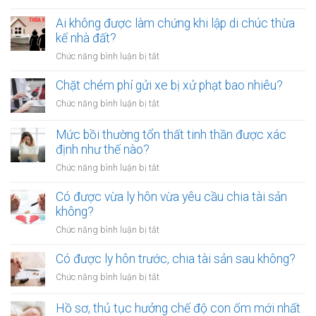
Phơi
rơm,
Ai không được làm chứng khi lập di chúc thừa
rạ
kế nhà đất?
trên
ở
Chức năng bình luận bị tắt
đường
Ai
sắt
không
Chặt chém phí gửi xe bị xử phạt bao nhiêu?
bị
được
xử
ở
Chức năng bình luận bị tắt
làm
lý
Chặt
chứng
như
chém
Mức bồi thường tổn thất tinh thần được xác
khi
thế
phí
định như thế nào?
lập
nào?
gửi
di
ở
Chức năng bình luận bị tắt
xe
chúc
Mức
bị
thừa
bồi
Có được vừa ly hôn vừa yêu cầu chia tài sản
xử
kế
thường
không?
phạt
nhà
tổn
bao
ở
Chức năng bình luận bị tắt
đất?
thất
nhiêu?
Có
tinh
được
Có được ly hôn trước, chia tài sản sau không?
thần
vừa
được
ở
Chức năng bình luận bị tắt
ly
xác
Có
hôn
định
được
Hồ sơ, thủ tục hưởng chế độ con ốm mới nhất
vừa
như