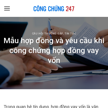
Skip
to
content
CÂU HỎI THƯỜNG GẶP
,
TIN TỨC
Mẫu hợp đồng và yêu cầu khi
công chứng hợp đồng vay
vốn
Trong quan hệ tín dụng, hợp đồng vay vốn là văn