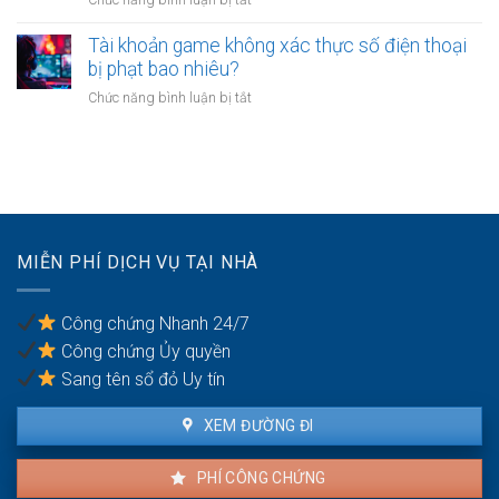
Chức năng bình luận bị tắt
hưởng
không?
Những
chế
trường
Tài khoản game không xác thực số điện thoại
độ
hợp
bị phạt bao nhiêu?
con
nào
ốm
ở
Chức năng bình luận bị tắt
nhà
mới
Tài
chung
nhất
khoản
cư
năm
game
phải
2026.
không
phá
xác
dỡ?
thực
số
MIỄN PHÍ DỊCH VỤ TẠI NHÀ
điện
thoại
bị
Công chứng Nhanh 24/7
phạt
Công chứng Ủy quyền
bao
nhiêu?
Sang tên sổ đỏ Uy tín
XEM ĐƯỜNG ĐI
PHÍ CÔNG CHỨNG