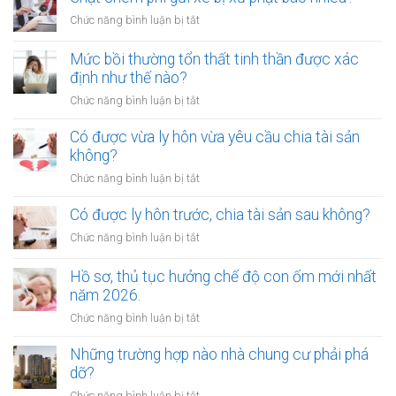
bị
được
xử
ở
Chức năng bình luận bị tắt
làm
lý
Chặt
chứng
như
chém
Mức bồi thường tổn thất tinh thần được xác
khi
thế
phí
định như thế nào?
lập
nào?
gửi
di
ở
Chức năng bình luận bị tắt
xe
chúc
Mức
bị
thừa
bồi
Có được vừa ly hôn vừa yêu cầu chia tài sản
xử
kế
thường
không?
phạt
nhà
tổn
bao
ở
Chức năng bình luận bị tắt
đất?
thất
nhiêu?
Có
tinh
được
Có được ly hôn trước, chia tài sản sau không?
thần
vừa
được
ở
Chức năng bình luận bị tắt
ly
xác
Có
hôn
định
được
Hồ sơ, thủ tục hưởng chế độ con ốm mới nhất
vừa
như
ly
năm 2026.
yêu
thế
hôn
cầu
ở
Chức năng bình luận bị tắt
nào?
trước,
chia
Hồ
chia
tài
sơ,
Những trường hợp nào nhà chung cư phải phá
tài
sản
thủ
dỡ?
sản
không?
tục
sau
ở