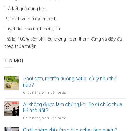
Trả kết quả đúng hẹn.
Phí dịch vụ giá cạnh tranh.
Tuyệt đối bảo mật thông tin.
Trả lại 100% tiền phí nếu không hoàn thành đúng và đầy đủ
theo thỏa thuận.
TIN MỚI
Phơi rơm, rạ trên đường sắt bị xử lý như thế
nào?
ở
Chức năng bình luận bị tắt
Phơi
rơm,
Ai không được làm chứng khi lập di chúc thừa
rạ
kế nhà đất?
trên
ở
Chức năng bình luận bị tắt
đường
Ai
sắt
không
Chặt chém phí gửi xe bị xử phạt bao nhiêu?