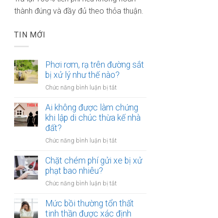
thành đúng và đầy đủ theo thỏa thuận.
TIN MỚI
Phơi rơm, rạ trên đường sắt
bị xử lý như thế nào?
ở
Chức năng bình luận bị tắt
Phơi
rơm,
Ai không được làm chứng
rạ
khi lập di chúc thừa kế nhà
trên
đất?
đường
ở
Chức năng bình luận bị tắt
sắt
Ai
bị
không
Chặt chém phí gửi xe bị xử
xử
được
phạt bao nhiêu?
lý
làm
như
ở
Chức năng bình luận bị tắt
chứng
thế
Chặt
khi
nào?
chém
Mức bồi thường tổn thất
lập
phí
tinh thần được xác định
di