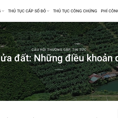
G
THỦ TỤC CẤP SỔ ĐỎ
THỦ TỤC CÔNG CHỨNG
PHÍ CÔ
CÂU HỎI THƯỜNG GẶP
,
TIN TỨC
ửa đất: Những điều khoản 