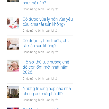
gửi
như thế nào?
chúc
xe
thừa
ở
Chức năng bình luận bị tắt
bị
kế
Mức
xử
nhà
bồi
Có được vừa ly hôn vừa yêu
phạt
đất?
thường
cầu chia tài sản không?
bao
tổn
nhiêu?
ở
Chức năng bình luận bị tắt
thất
Có
tinh
được
Có được ly hôn trước, chia
thần
vừa
tài sản sau không?
được
ly
xác
ở
Chức năng bình luận bị tắt
hôn
định
Có
vừa
như
được
Hồ sơ, thủ tục hưởng chế
yêu
thế
ly
độ con ốm mới nhất năm
cầu
nào?
hôn
2026.
chia
trước,
tài
ở
Chức năng bình luận bị tắt
chia
sản
Hồ
tài
không?
sơ,
Những trường hợp nào nhà
sản
thủ
chung cư phải phá dỡ?
sau
tục
không?
ở
Chức năng bình luận bị tắt
hưởng
Những
chế