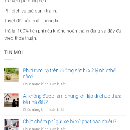
Trả kết quả đúng hẹn.
Phí dịch vụ giá cạnh tranh.
Tuyệt đối bảo mật thông tin.
Trả lại 100% tiền phí nếu không hoàn thành đúng và đầy đủ
theo thỏa thuận.
TIN MỚI
Phơi rơm, rạ trên đường sắt bị xử lý như thế
nào?
ở
Chức năng bình luận bị tắt
Phơi
rơm,
Ai không được làm chứng khi lập di chúc thừa
rạ
kế nhà đất?
trên
ở
Chức năng bình luận bị tắt
đường
Ai
sắt
không
Chặt chém phí gửi xe bị xử phạt bao nhiêu?
bị
được
xử
ở
Chức năng bình luận bị tắt