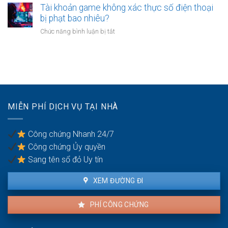
trường
Tài khoản game không xác thực số điện thoại
độ
hợp
bị phạt bao nhiêu?
con
nào
ốm
ở
Chức năng bình luận bị tắt
nhà
mới
Tài
chung
nhất
khoản
cư
năm
game
phải
2026.
không
phá
xác
dỡ?
thực
số
MIỄN PHÍ DỊCH VỤ TẠI NHÀ
điện
thoại
bị
Công chứng Nhanh 24/7
phạt
Công chứng Ủy quyền
bao
nhiêu?
Sang tên sổ đỏ Uy tín
XEM ĐƯỜNG ĐI
PHÍ CÔNG CHỨNG