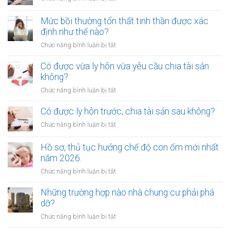
làm
lý
Chặt
chứng
như
chém
Mức bồi thường tổn thất tinh thần được xác
khi
thế
phí
định như thế nào?
lập
nào?
gửi
di
ở
Chức năng bình luận bị tắt
xe
chúc
Mức
bị
thừa
bồi
Có được vừa ly hôn vừa yêu cầu chia tài sản
xử
kế
thường
không?
phạt
nhà
tổn
bao
ở
Chức năng bình luận bị tắt
đất?
thất
nhiêu?
Có
tinh
được
Có được ly hôn trước, chia tài sản sau không?
thần
vừa
được
ở
Chức năng bình luận bị tắt
ly
xác
Có
hôn
định
được
Hồ sơ, thủ tục hưởng chế độ con ốm mới nhất
vừa
như
ly
năm 2026.
yêu
thế
hôn
cầu
ở
Chức năng bình luận bị tắt
nào?
trước,
chia
Hồ
chia
tài
sơ,
Những trường hợp nào nhà chung cư phải phá
tài
sản
thủ
dỡ?
sản
không?
tục
sau
ở
Chức năng bình luận bị tắt
hưởng
không?
Những
chế