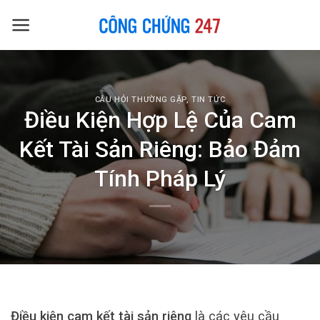
Skip
to
content
CÂU HỎI THƯỜNG GẶP
,
TIN TỨC
Điều Kiện Hợp Lệ Của Cam
Kết Tài Sản Riêng: Bảo Đảm
Tính Pháp Lý
Điều kiện cam kết tài sản riêng
là các yêu cầu