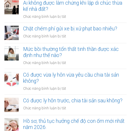
rơm,
Ai không được làm chứng khi lập di chúc thừa
rạ
kế nhà đất?
trên
ở
Chức năng bình luận bị tắt
đường
Ai
sắt
không
Chặt chém phí gửi xe bị xử phạt bao nhiêu?
bị
được
xử
ở
Chức năng bình luận bị tắt
làm
lý
Chặt
chứng
như
chém
Mức bồi thường tổn thất tinh thần được xác
khi
thế
phí
định như thế nào?
lập
nào?
gửi
di
ở
Chức năng bình luận bị tắt
xe
chúc
Mức
bị
thừa
bồi
Có được vừa ly hôn vừa yêu cầu chia tài sản
xử
kế
thường
không?
phạt
nhà
tổn
bao
ở
Chức năng bình luận bị tắt
đất?
thất
nhiêu?
Có
tinh
được
Có được ly hôn trước, chia tài sản sau không?
thần
vừa
được
ở
Chức năng bình luận bị tắt
ly
xác
Có
hôn
định
được
Hồ sơ, thủ tục hưởng chế độ con ốm mới nhất
vừa
như
ly
năm 2026.
yêu
thế
hôn