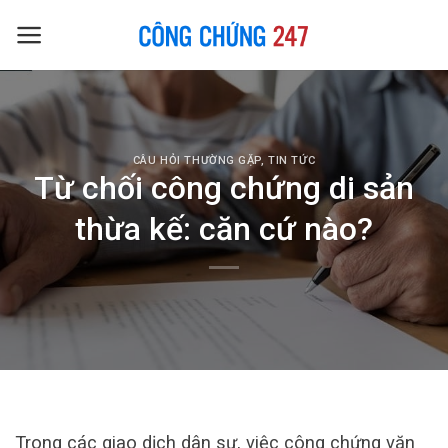
Skip
to
content
CÂU HỎI THƯỜNG GẶP
,
TIN TỨC
Từ chối công chứng di sản
thừa kế: căn cứ nào?
Trong các giao dịch dân sự, việc công chứng văn