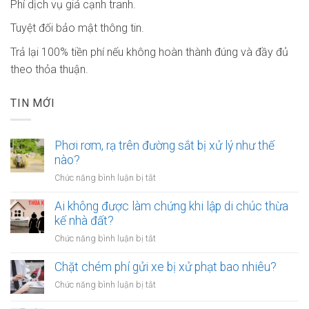
Phí dịch vụ giá cạnh tranh.
Tuyệt đối bảo mật thông tin.
Trả lại 100% tiền phí nếu không hoàn thành đúng và đầy đủ
theo thỏa thuận.
TIN MỚI
Phơi rơm, rạ trên đường sắt bị xử lý như thế
nào?
ở
Chức năng bình luận bị tắt
Phơi
rơm,
Ai không được làm chứng khi lập di chúc thừa
rạ
kế nhà đất?
trên
ở
Chức năng bình luận bị tắt
đường
Ai
sắt
không
Chặt chém phí gửi xe bị xử phạt bao nhiêu?
bị
được
xử
ở
Chức năng bình luận bị tắt
làm
lý
Chặt
chứng
như