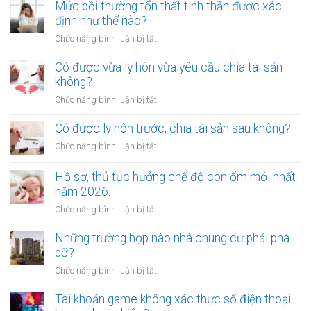
chém
Mức bồi thường tổn thất tinh thần được xác
khi
thế
phí
định như thế nào?
lập
nào?
gửi
di
ở
Chức năng bình luận bị tắt
xe
chúc
Mức
bị
thừa
bồi
Có được vừa ly hôn vừa yêu cầu chia tài sản
xử
kế
thường
không?
phạt
nhà
tổn
bao
ở
Chức năng bình luận bị tắt
đất?
thất
nhiêu?
Có
tinh
được
Có được ly hôn trước, chia tài sản sau không?
thần
vừa
được
ở
Chức năng bình luận bị tắt
ly
xác
Có
hôn
định
được
Hồ sơ, thủ tục hưởng chế độ con ốm mới nhất
vừa
như
ly
năm 2026.
yêu
thế
hôn
cầu
ở
Chức năng bình luận bị tắt
nào?
trước,
chia
Hồ
chia
tài
sơ,
Những trường hợp nào nhà chung cư phải phá
tài
sản
thủ
dỡ?
sản
không?
tục
sau
ở
Chức năng bình luận bị tắt
hưởng
không?
Những
chế
trường
Tài khoản game không xác thực số điện thoại
độ
hợp