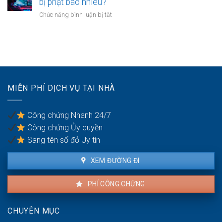
bị phạt bao nhiêu?
con
nào
ốm
ở
Chức năng bình luận bị tắt
nhà
mới
Tài
chung
nhất
khoản
cư
năm
game
phải
2026.
không
phá
xác
dỡ?
thực
số
MIỄN PHÍ DỊCH VỤ TẠI NHÀ
điện
thoại
bị
Công chứng Nhanh 24/7
phạt
Công chứng Ủy quyền
bao
nhiêu?
Sang tên sổ đỏ Uy tín
XEM ĐƯỜNG ĐI
PHÍ CÔNG CHỨNG
CHUYÊN MỤC