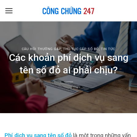
Skip
to
content
CÂU HỎI THƯỜNG GẶP
,
THỦ TỤC CẤP SỔ ĐỎ
,
TIN TỨC
Các khoản phí dịch vụ sang
tên sổ đỏ ai phải chịu?
Phí dịch vụ sang tên sổ đỏ
là một trong những vấn