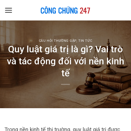
Skip
to
content
CÂU HỎI THƯỜNG GẶP
,
TIN TỨC
Quy luật giá trị là gì? Vai trò
và tác động đối với nền kinh
tế
Trong nền kinh tế thị trường, quy luật giá trị được