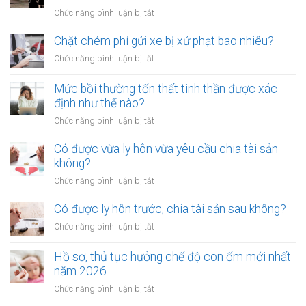
trên
ở
Chức năng bình luận bị tắt
đường
Ai
sắt
không
Chặt chém phí gửi xe bị xử phạt bao nhiêu?
bị
được
xử
ở
Chức năng bình luận bị tắt
làm
lý
Chặt
chứng
như
chém
Mức bồi thường tổn thất tinh thần được xác
khi
thế
phí
định như thế nào?
lập
nào?
gửi
di
ở
Chức năng bình luận bị tắt
xe
chúc
Mức
bị
thừa
bồi
Có được vừa ly hôn vừa yêu cầu chia tài sản
xử
kế
thường
không?
phạt
nhà
tổn
bao
ở
Chức năng bình luận bị tắt
đất?
thất
nhiêu?
Có
tinh
được
Có được ly hôn trước, chia tài sản sau không?
thần
vừa
được
ở
Chức năng bình luận bị tắt
ly
xác
Có
hôn
định
được
Hồ sơ, thủ tục hưởng chế độ con ốm mới nhất
vừa
như
ly
năm 2026.
yêu
thế
hôn
cầu
ở
Chức năng bình luận bị tắt
nào?
trước,
chia
Hồ
chia